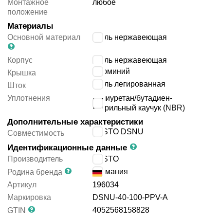
Монтажное
любое
положение
Материалы
Основной материал
сталь нержавеющая
Корпус
сталь нержавеющая
алюминий
Крышка
сталь легированная
Шток
Уплотнения
полиуретан/бутадиен-
нитрильный каучук (NBR)
Дополнительные характеристики
FESTO DSNU
Совместимость
Идентификационные данные
Производитель
FESTO
Германия
Родина бренда
Артикул
196034
Маркировка
DSNU-40-100-PPV-A
4052568158828
GTIN