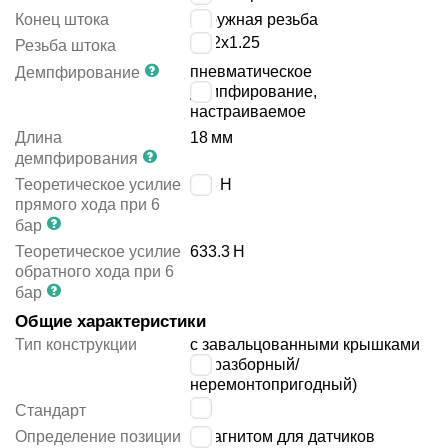
Конец штока
наружная резьба
M12x1.25
Резьба штока
пневматическое
Демпфирование
демпфирование,
настраиваемое
Длина
18
мм
демпфирования
Теоретическое усилие
753
Н
прямого хода при 6
бар
Теоретическое усилие
633.3
Н
обратного хода при 6
бар
Общие характеристики
Тип конструкции
с завальцованными крышками
(неразборный/
неремонтопригодный)
-
Стандарт
Определение позиции
с магнитом для датчиков