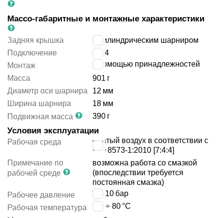
Массо-габаритные и монтажные характеристики
Задняя крышка
с цилиндрическим шарниром
Подключение
G1/4
с помощью принадлежностей
Монтаж
Масса
901
г
Диаметр оси шарнира
12
мм
Ширина шарнира
18
мм
390
г
Подвижная масса
Условия эксплуатации
сжатый воздух в соответствии с
Рабочая среда
ISO 8573-1:2010 [7:4:4]
Примечание по
возможна работа со смазкой
(впоследствии требуется
рабочей среде
постоянная смазка)
1 ÷ 10
бар
Рабочее давление
-20 ÷ 80
°C
Рабочая температура