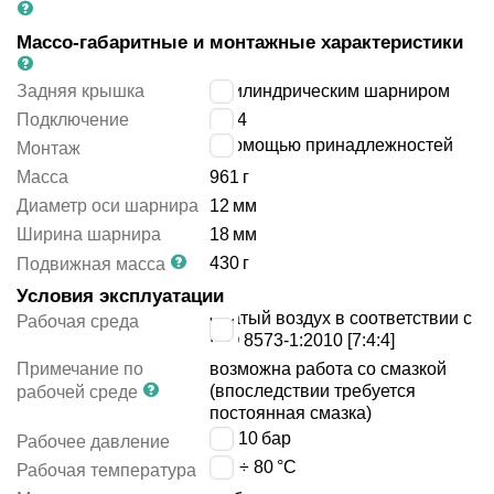
Массо-габаритные и монтажные характеристики
Задняя крышка
с цилиндрическим шарниром
Подключение
G1/4
с помощью принадлежностей
Монтаж
Масса
961
г
Диаметр оси шарнира
12
мм
Ширина шарнира
18
мм
430
г
Подвижная масса
Условия эксплуатации
сжатый воздух в соответствии с
Рабочая среда
ISO 8573-1:2010 [7:4:4]
Примечание по
возможна работа со смазкой
(впоследствии требуется
рабочей среде
постоянная смазка)
1 ÷ 10
бар
Рабочее давление
-20 ÷ 80
°C
Рабочая температура