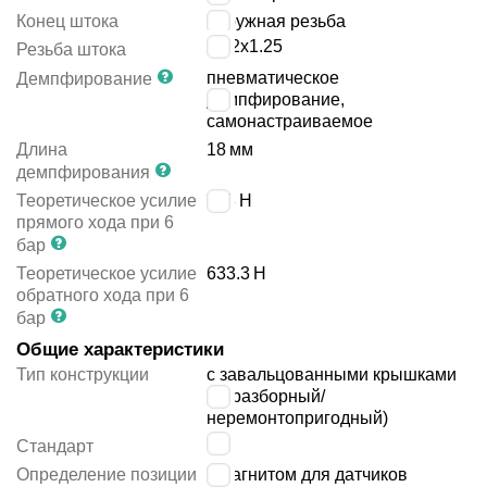
Конец штока
наружная резьба
M12x1.25
Резьба штока
пневматическое
Демпфирование
демпфирование,
самонастраиваемое
Длина
18
мм
демпфирования
Теоретическое усилие
753
Н
прямого хода при 6
бар
Теоретическое усилие
633.3
Н
обратного хода при 6
бар
Общие характеристики
Тип конструкции
с завальцованными крышками
(неразборный/
неремонтопригодный)
-
Стандарт
Определение позиции
с магнитом для датчиков