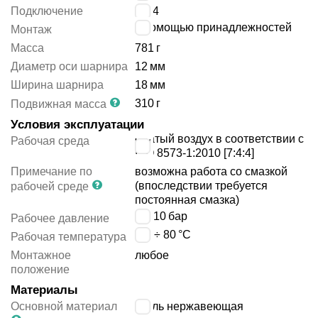
Подключение
G1/4
с помощью принадлежностей
Монтаж
Масса
781
г
Диаметр оси шарнира
12
мм
Ширина шарнира
18
мм
310
г
Подвижная масса
Условия эксплуатации
сжатый воздух в соответствии с
Рабочая среда
ISO 8573-1:2010 [7:4:4]
Примечание по
возможна работа со смазкой
(впоследствии требуется
рабочей среде
постоянная смазка)
1 ÷ 10
бар
Рабочее давление
-20 ÷ 80
°C
Рабочая температура
Монтажное
любое
положение
Материалы
Основной материал
сталь нержавеющая