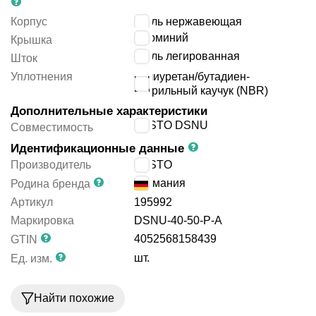
Корпус
сталь нержавеющая
алюминий
Крышка
сталь легированная
Шток
Уплотнения
полиуретан/бутадиен-
нитрильный каучук (NBR)
Дополнительные характеристики
FESTO DSNU
Совместимость
Идентификационные данные
Производитель
FESTO
Германия
Родина бренда
Артикул
195992
Маркировка
DSNU-40-50-P-A
4052568158439
GTIN
шт.
Ед. изм.
Найти похожие