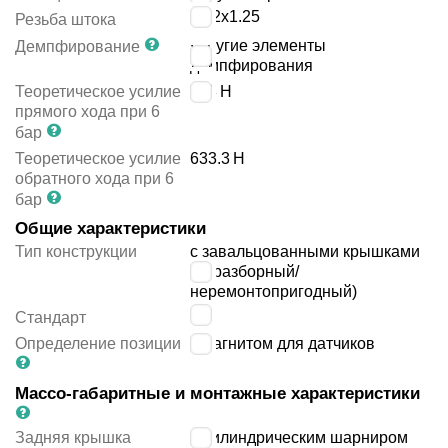
M12x1.25
Резьба штока
упругие элементы
Демпфирование
демпфирования
Теоретическое усилие
753
Н
прямого хода при 6
бар
Теоретическое усилие
633.3
Н
обратного хода при 6
бар
Общие характеристики
Тип конструкции
с завальцованными крышками
(неразборный/
неремонтопригодный)
-
Стандарт
Определение позиции
с магнитом для датчиков
Массо-габаритные и монтажные характеристики
Задняя крышка
с цилиндрическим шарниром