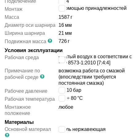
Подключение
G1/4
с помощью принадлежностей
Монтаж
Масса
1587
г
Диаметр оси шарнира
16
мм
Ширина шарнира
21
мм
726
г
Подвижная масса
Условия эксплуатации
сжатый воздух в соответствии с
Рабочая среда
ISO 8573-1:2010 [7:4:4]
Примечание по
возможна работа со смазкой
(впоследствии требуется
рабочей среде
постоянная смазка)
1 ÷ 10
бар
Рабочее давление
-20 ÷ 80
°C
Рабочая температура
Монтажное
любое
положение
Материалы
Основной материал
сталь нержавеющая