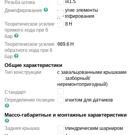
M16x1.5
Резьба штока
упругие элементы
Демпфирование
демпфирования
Теоретическое усилие
1178
Н
прямого хода при 6
бар
Теоретическое усилие
989.6
Н
обратного хода при 6
бар
Общие характеристики
Тип конструкции
с завальцованными крышками
(неразборный/
неремонтопригодный)
-
Стандарт
Определение позиции
с магнитом для датчиков
Массо-габаритные и монтажные характеристики
Задняя крышка
с цилиндрическим шарниром