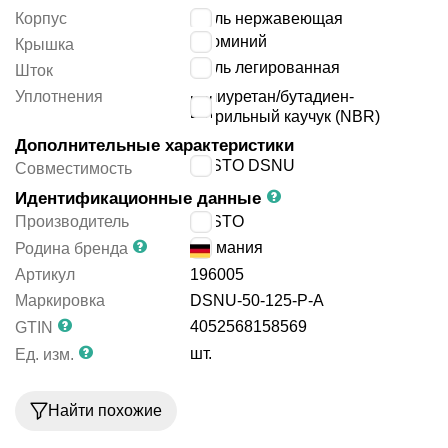
Корпус
сталь нержавеющая
алюминий
Крышка
сталь легированная
Шток
Уплотнения
полиуретан/бутадиен-
нитрильный каучук (NBR)
Дополнительные характеристики
FESTO DSNU
Совместимость
Идентификационные данные
Производитель
FESTO
Германия
Родина бренда
Артикул
196005
Маркировка
DSNU-50-125-P-A
4052568158569
GTIN
шт.
Ед. изм.
Найти похожие