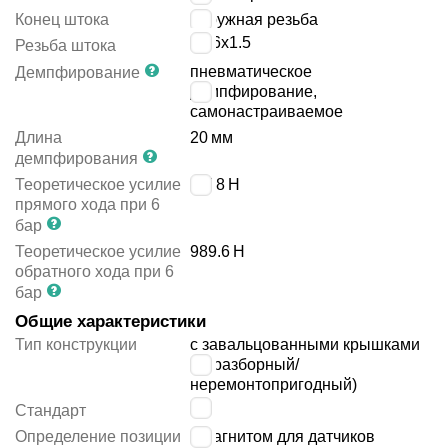
Конец штока
наружная резьба
M16x1.5
Резьба штока
пневматическое
Демпфирование
демпфирование,
самонастраиваемое
Длина
20
мм
демпфирования
Теоретическое усилие
1178
Н
прямого хода при 6
бар
Теоретическое усилие
989.6
Н
обратного хода при 6
бар
Общие характеристики
Тип конструкции
с завальцованными крышками
(неразборный/
неремонтопригодный)
-
Стандарт
Определение позиции
с магнитом для датчиков