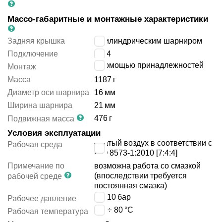
Массо-габаритные и монтажные характеристики
Задняя крышка
с цилиндрическим шарниром
Подключение
G1/4
с помощью принадлежностей
Монтаж
Масса
1187
г
Диаметр оси шарнира
16
мм
Ширина шарнира
21
мм
476
г
Подвижная масса
Условия эксплуатации
сжатый воздух в соответствии с
Рабочая среда
ISO 8573-1:2010 [7:4:4]
Примечание по
возможна работа со смазкой
(впоследствии требуется
рабочей среде
постоянная смазка)
1 ÷ 10
бар
Рабочее давление
-20 ÷ 80
°C
Рабочая температура