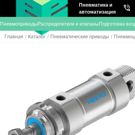
Пневматика и
автоматизация
Пневмоприводы
Распределители и клапаны
Подготовка воз
Главная
/
Каталог
/
Пневматические приводы
/
Пневмоц