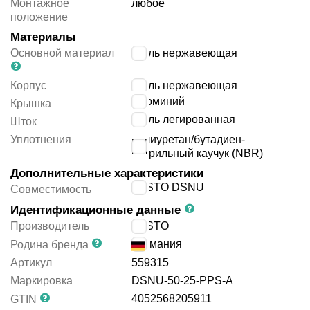
Монтажное
любое
положение
Материалы
Основной материал
сталь нержавеющая
Корпус
сталь нержавеющая
алюминий
Крышка
сталь легированная
Шток
Уплотнения
полиуретан/бутадиен-
нитрильный каучук (NBR)
Дополнительные характеристики
FESTO DSNU
Совместимость
Идентификационные данные
Производитель
FESTO
Германия
Родина бренда
Артикул
559315
Маркировка
DSNU-50-25-PPS-A
4052568205911
GTIN