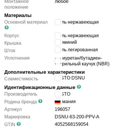
Монтажное
любое
положение
Материалы
Основной материал
сталь нержавеющая
Корпус
сталь нержавеющая
алюминий
Крышка
сталь легированная
Шток
Уплотнения
полиуретан/бутадиен-
нитрильный каучук (NBR)
Дополнительные характеристики
FESTO DSNU
Совместимость
Идентификационные данные
Производитель
FESTO
Германия
Родина бренда
Артикул
196057
Маркировка
DSNU-63-200-PPV-A
4052568159054
GTIN