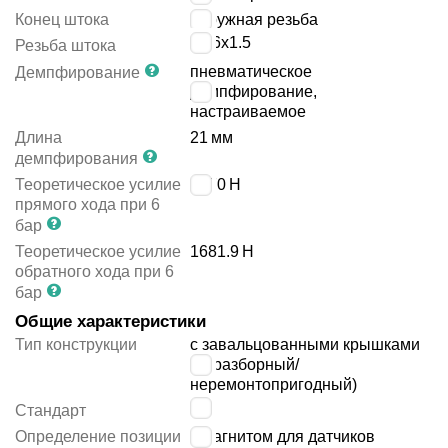
Конец штока
наружная резьба
M16x1.5
Резьба штока
пневматическое
Демпфирование
демпфирование,
настраиваемое
Длина
21
мм
демпфирования
Теоретическое усилие
1870
Н
прямого хода при 6
бар
Теоретическое усилие
1681.9
Н
обратного хода при 6
бар
Общие характеристики
Тип конструкции
с завальцованными крышками
(неразборный/
неремонтопригодный)
-
Стандарт
Определение позиции
с магнитом для датчиков