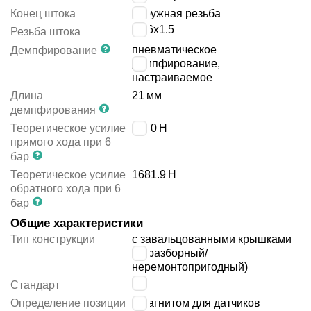
Конец штока
наружная резьба
M16x1.5
Резьба штока
пневматическое
Демпфирование
демпфирование,
настраиваемое
Длина
21
мм
демпфирования
Теоретическое усилие
1870
Н
прямого хода при 6
бар
Теоретическое усилие
1681.9
Н
обратного хода при 6
бар
Общие характеристики
Тип конструкции
с завальцованными крышками
(неразборный/
неремонтопригодный)
-
Стандарт
Определение позиции
с магнитом для датчиков