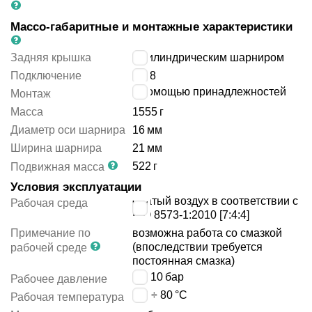
Массо-габаритные и монтажные характеристики
Задняя крышка
с цилиндрическим шарниром
Подключение
G3/8
с помощью принадлежностей
Монтаж
Масса
1555
г
Диаметр оси шарнира
16
мм
Ширина шарнира
21
мм
522
г
Подвижная масса
Условия эксплуатации
сжатый воздух в соответствии с
Рабочая среда
ISO 8573-1:2010 [7:4:4]
Примечание по
возможна работа со смазкой
(впоследствии требуется
рабочей среде
постоянная смазка)
1 ÷ 10
бар
Рабочее давление
-20 ÷ 80
°C
Рабочая температура