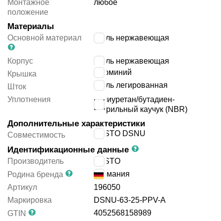
Монтажное
любое
положение
Материалы
Основной материал
сталь нержавеющая
Корпус
сталь нержавеющая
алюминий
Крышка
сталь легированная
Шток
Уплотнения
полиуретан/бутадиен-
нитрильный каучук (NBR)
Дополнительные характеристики
FESTO DSNU
Совместимость
Идентификационные данные
Производитель
FESTO
Германия
Родина бренда
Артикул
196050
Маркировка
DSNU-63-25-PPV-A
4052568158989
GTIN