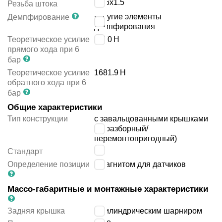
M16x1.5
Резьба штока
упругие элементы
Демпфирование
демпфирования
Теоретическое усилие
1870
Н
прямого хода при 6
бар
Теоретическое усилие
1681.9
Н
обратного хода при 6
бар
Общие характеристики
Тип конструкции
с завальцованными крышками
(неразборный/
неремонтопригодный)
-
Стандарт
Определение позиции
с магнитом для датчиков
Массо-габаритные и монтажные характеристики
Задняя крышка
с цилиндрическим шарниром