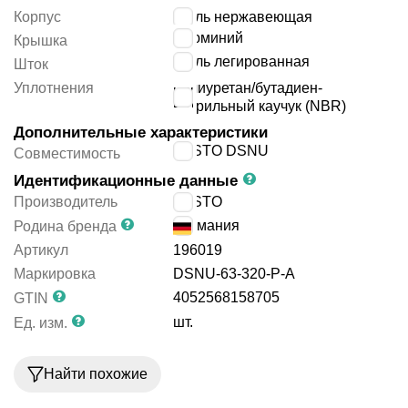
Корпус
сталь нержавеющая
алюминий
Крышка
сталь легированная
Шток
Уплотнения
полиуретан/бутадиен-
нитрильный каучук (NBR)
Дополнительные характеристики
FESTO DSNU
Совместимость
Идентификационные данные
Производитель
FESTO
Германия
Родина бренда
Артикул
196019
Маркировка
DSNU-63-320-P-A
4052568158705
GTIN
шт.
Ед. изм.
Найти похожие