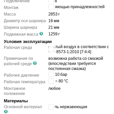
Подключение
G3/8
с помощью принадлежностей
Монтаж
Масса
2853
г
Диаметр оси шарнира
16
мм
Ширина шарнира
21
мм
1259
г
Подвижная масса
Условия эксплуатации
сжатый воздух в соответствии с
Рабочая среда
ISO 8573-1:2010 [7:4:4]
Примечание по
возможна работа со смазкой
(впоследствии требуется
рабочей среде
постоянная смазка)
1 ÷ 10
бар
Рабочее давление
-20 ÷ 80
°C
Рабочая температура
Монтажное
любое
положение
Материалы
Основной материал
сталь нержавеющая