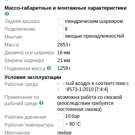
Массо-габаритные и монтажные характеристики
Задняя крышка
с цилиндрическим шарниром
Подключение
G3/8
с помощью принадлежностей
Монтаж
Масса
2853
г
Диаметр оси шарнира
16
мм
Ширина шарнира
21
мм
1259
г
Подвижная масса
Условия эксплуатации
сжатый воздух в соответствии с
Рабочая среда
ISO 8573-1:2010 [7:4:4]
Примечание по
возможна работа со смазкой
(впоследствии требуется
рабочей среде
постоянная смазка)
1 ÷ 10
бар
Рабочее давление
-20 ÷ 80
°C
Рабочая температура
Монтажное
любое