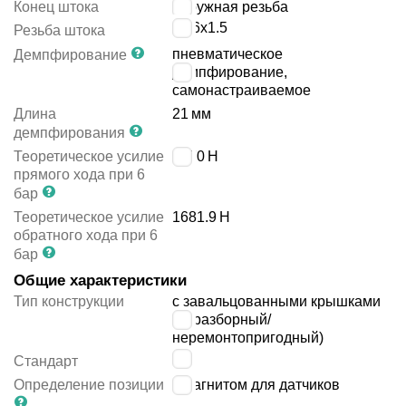
Конец штока
наружная резьба
M16x1.5
Резьба штока
пневматическое
Демпфирование
демпфирование,
самонастраиваемое
Длина
21
мм
демпфирования
Теоретическое усилие
1870
Н
прямого хода при 6
бар
Теоретическое усилие
1681.9
Н
обратного хода при 6
бар
Общие характеристики
Тип конструкции
с завальцованными крышками
(неразборный/
неремонтопригодный)
-
Стандарт
Определение позиции
с магнитом для датчиков