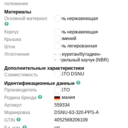
положение
Материалы
Основной материал
сталь нержавеющая
Корпус
сталь нержавеющая
алюминий
Крышка
сталь легированная
Шток
Уплотнения
полиуретан/бутадиен-
нитрильный каучук (NBR)
Дополнительные характеристики
FESTO DSNU
Совместимость
Идентификационные данные
Производитель
FESTO
Германия
Родина бренда
Артикул
559334
Маркировка
DSNU-63-320-PPS-A
4052568206109
GTIN
шт.
Ед. изм.