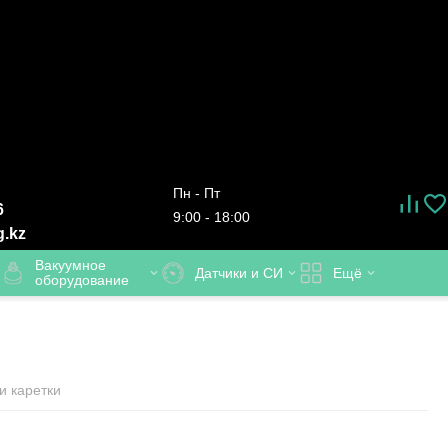
Пн - Пт
6
9:00 - 18:00
g.kz
Вакуумное
Датчики и СИ
Ещё
оборудование
 каретки