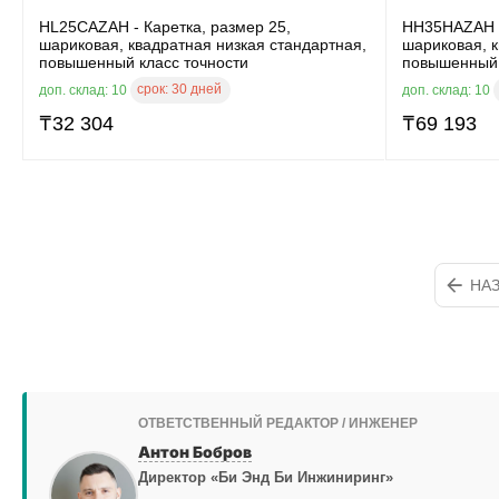
HL25CAZAH - Каретка, размер 25,
HH35HAZAH -
шариковая, квадратная низкая стандартная,
шариковая, 
повышенный класс точности
повышенный 
срок:
30 дней
доп. склад: 10
доп. склад: 10
₸
32 304
₸
69 193
НА
ОТВЕТСТВЕННЫЙ РЕДАКТОР / ИНЖЕНЕР
Антон Бобров
Директор «Би Энд Би Инжиниринг»