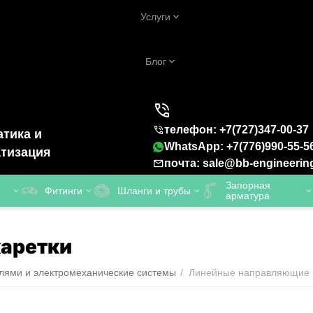
Услуги
Блог
телефон: +7(727)347-00-37
тика и
WhatsApp: +7(776)990-55-5
тизация
почта: sale@bb-engineerin
Запорная
Фитинги
Шланги и трубы
арматура
каретки
лями и электромеханические системы
/
Линейные направляющие и