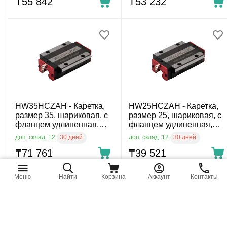
точности
₸
55 842
₸
53 232
HW35HCZAH - Каретка,
HW25HCZAH - Каретка,
размер 35, шариковая, с
размер 25, шариковая, с
фланцем удлиненная,
фланцем удлиненная,
повышенный класс
повышенный класс
30 дней
30 дней
доп. склад: 12
доп. склад: 12
точности
точности
₸
71 761
₸
39 521
Меню
Найти
Корзина
Аккаунт
Контакты