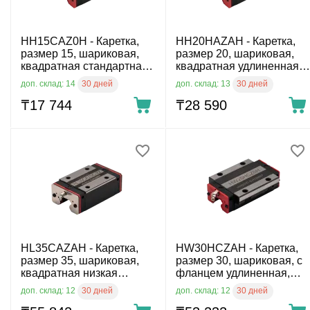
HH15CAZ0H - Каретка,
HH20HAZAH - Каретка,
размер 15, шариковая,
размер 20, шариковая,
квадратная стандартная,
квадратная удлиненная,
повышенный класс
повышенный класс
30 дней
30 дней
доп. склад: 14
доп. склад: 13
точности
точности
₸
17 744
₸
28 590
HL35CAZAH - Каретка,
HW30HCZAH - Каретка,
размер 35, шариковая,
размер 30, шариковая, с
квадратная низкая
фланцем удлиненная,
стандартная,
повышенный класс
30 дней
30 дней
доп. склад: 12
доп. склад: 12
повышенный класс
точности