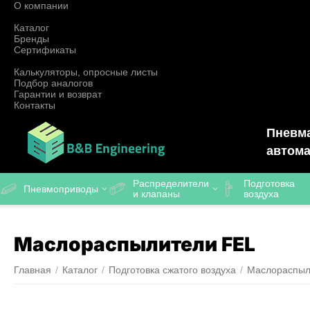
О компании
Каталог
Бренды
Сертификаты
Калькуляторы, опросные листы
Подбор аналогов
Гарантии и возврат
Контакты
Пневма
автома
Распределители
Подготовка
Пневмоприводы
и клапаны
воздуха
Маслораспылители FEL
Главная
/
Каталог
/
Подготовка сжатого воздуха
/
Маслораспыл