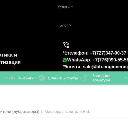
Услуги
Блог
телефон: +7(727)347-00-37
тика и
WhatsApp: +7(776)990-55-5
тизация
почта: sale@bb-engineerin
Запорная
Фитинги
Шланги и трубы
арматура
ители (лубрикаторы)
/
Маслораспылители FEL