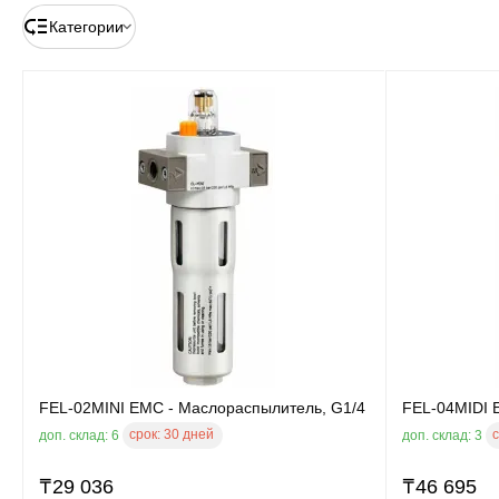
Категории
FEL-02MINI EMC - Маслораспылитель, G1/4
FEL-04MIDI 
срок:
30 дней
с
доп. склад: 6
доп. склад: 3
₸
29 036
₸
46 695