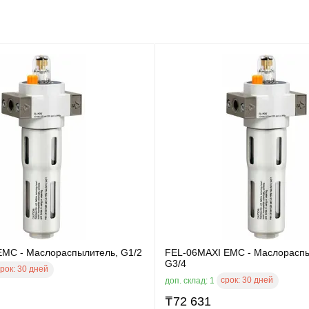
EMC - Маслораспылитель, G1/2
FEL-06MAXI EMC - Маслораспы
G3/4
рок:
30 дней
срок:
30 дней
доп. склад: 1
₸
72 631