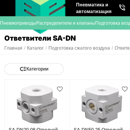
Пневматика и
автоматизация
Пневмоприводы
Распределители и клапаны
Подготовка воз
Ответвители SA-DN
Главная
/
Каталог
/
Подготовка сжатого воздуха
/
Ответв
Категории
SA-DN20-08 Отводной
SA-DN50-25 Отводной