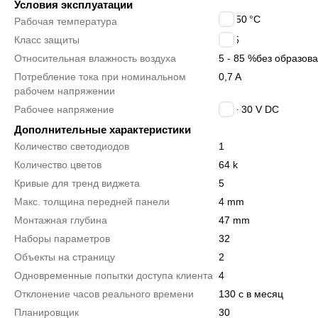
Условия эксплуатации
0 ÷ 50
°C
Рабочая температура
Класс защиты
IP65
Относительная влажность воздуха
5 - 85 %
без образов
Потребление тока при номинальном
0,7 A
рабочем напряжении
Рабочее напряжение
18 ÷ 30 V DC
Дополнительные характеристики
Количество светодиодов
1
Количество цветов
64 k
Кривые для тренд виджета
5
Макс. толщина передней панели
4 mm
Монтажная глубина
47 mm
Наборы параметров
32
Объекты на страницу
2
Одновременные попытки доступа клиента
4
Отклонение часов реального времени
130 с в месяц
Планировщик
30