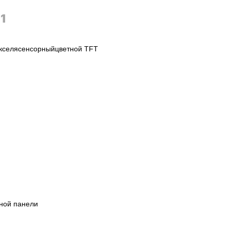
1
кселя
сенсорный
цветной TFT
жной панели