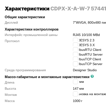
Характеристики
CDPX-X-A-W-7 57441
Общие характеристики
Дисплей
7"
WVGA, 800x480 пи
Характеристики контроллеров
Интерфейс промышленной шины
RJ45 10/100 MBd
CODESYS 2.3
Протокол
CODESYS 3.X
ModbusRTU Client
ModbusRTU Server
ModbusTCP Client
ModbusTCP Server
Среда программирования
Designer Studio
Массо-габаритные и монтажные характеристики
187
мм
Длина
Высота
147
мм
установка на монта
Монтаж
Масса
1000
г