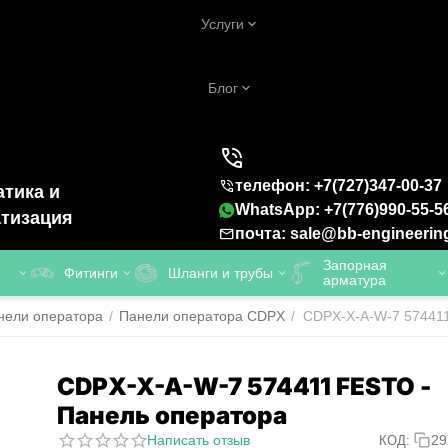
Услуги
Блог
телефон: +7(727)347-00-37
тика и
WhatsApp: +7(776)990-55-5
тизация
почта: sale@bb-engineerin
Запорная
Фитинги
Шланги и трубы
арматура
нели оператора
/
Панели оператора CDPX
/
CDPX-X-A-W-7 574411
CDPX-X-A-W-7 574411 FESTO -
Панель оператора
Написать отзыв
29
КОД: