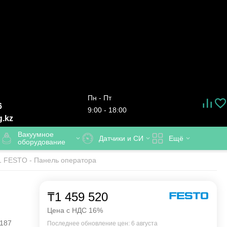
Пн - Пт
6
9:00 - 18:00
g.kz
Вакуумное
Датчики и СИ
Ещё
оборудование
 FESTO - Панель оператора
₸
1 459 520
Цена с НДС 16%
187
Последнее обновление цен: 6 августа