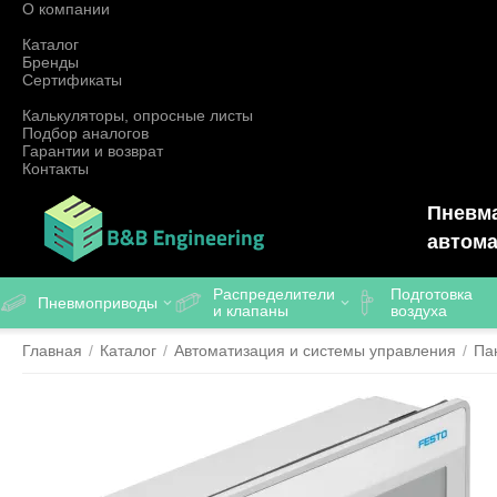
О компании
Каталог
Бренды
Сертификаты
Калькуляторы, опросные листы
Подбор аналогов
Гарантии и возврат
Контакты
Пневма
автома
Распределители
Подготовка
Пневмоприводы
и клапаны
воздуха
Главная
/
Каталог
/
Автоматизация и системы управления
/
Па