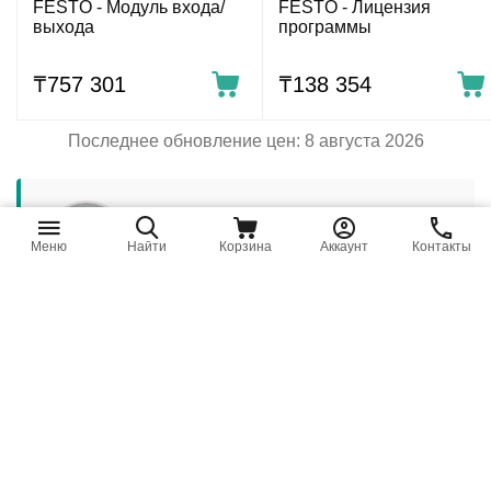
FESTO - Модуль входа/
FESTO - Лицензия
выхода
программы
₸
757 301
₸
138 354
Последнее обновление цен: 8 августа 2026
Меню
Найти
Корзина
Аккаунт
Контакты
ОТВЕТСТВЕННЫЙ РЕДАКТОР / ИНЖЕНЕР
Антон Бобров
Директор «Би Энд Би Инжиниринг»
«Описание оборудования на этой странице
составлено на основе нашего 10-летнего опыта
работы в сфере пневматического оборудования,
запорной арматуры и промышленной
автоматизации. Если у вас есть вопросы или