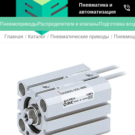
Пневматика и
автоматизация
Пневмоприводы
Распределители и клапаны
Подготовка воз
Главная
/
Каталог
/
Пневматические приводы
/
Пневмоц