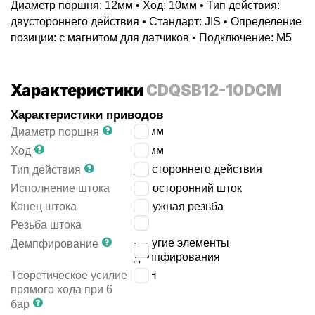
Диаметр поршня: 12мм • Ход: 10мм • Тип действия:
двустороннего действия • Стандарт: JIS • Определение
позиции: с магнитом для датчиков • Подключение: M5
Характеристики
CDQSB12-10DCM
Характеристики приводов
12
мм
Диаметр поршня
10
мм
Ход
двустороннего действия
Тип действия
Исполнение штока
односторонний шток
Конец штока
наружная резьба
M5
Резьба штока
упругие элементы
Демпфирование
демпфирования
Теоретическое усилие
68
Н
прямого хода при 6
бар