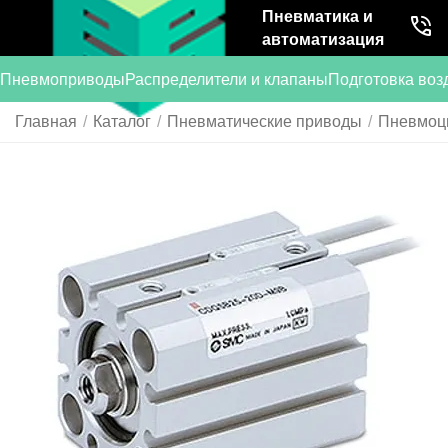
Пневматика и
автоматизация
Пневмоприводы
Распределители и клапаны
Подготовка воз
Главная
/
Каталог
/
Пневматические приводы
/
Пневмоц