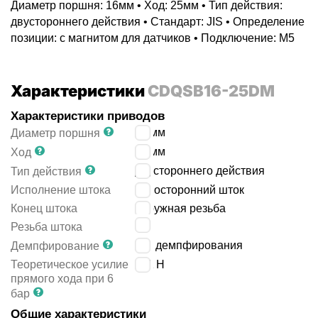
Диаметр поршня: 16мм • Ход: 25мм • Тип действия:
двустороннего действия • Стандарт: JIS • Определение
позиции: с магнитом для датчиков • Подключение: M5
Характеристики
CDQSB16-25DM
Характеристики приводов
16
мм
Диаметр поршня
25
мм
Ход
двустороннего действия
Тип действия
Исполнение штока
односторонний шток
Конец штока
наружная резьба
M6
Резьба штока
без демпфирования
Демпфирование
Теоретическое усилие
121
Н
прямого хода при 6
бар
Общие характеристики