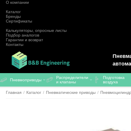
О компании
Каталог
Бренды
Сертификаты
Калькуляторы, опросные листы
Подбор аналогов
Гарантии и возврат
Контакты
Пневма
автома
Распределители
Подготовка
Пневмоприводы
и клапаны
воздуха
Главная
/
Каталог
/
Пневматические приводы
/
Пневмоцилинд