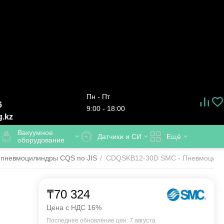
Пн - Пт
6
9:00 - 18:00
g.kz
Вакуумное
Датчики и СИ
Ещё
оборудование
 пневмоцилиндры CQS по JIS
/
CDQSKB12-30D SMC - Пневмоцилиндр
₸
70 324
Цена с НДС 16%
Последнее обновление цен: 7 августа