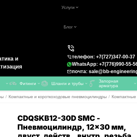
Услуги
Блог
телефон: +7(727)347-00-37
тика и
WhatsApp: +7(776)990-55-5
тизация
почта: sale@bb-engineerin
Запорная
Фитинги
Шланги и трубы
арматура
ры
/
Компактные и короткоходовые пневмоцилиндры
/
Компактные
CDQSKB12-30D SMC -
Пневмоцилиндр, 12x30 мм,
двуст. действ., внутр. резьба