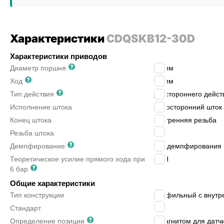
Характеристики
CDQSKB12-30D
Характеристики приводов
Диаметр поршня
12
мм
Ход
30
мм
Тип действия
двустороннего дейст
Исполнение штока
односторонний шток
Конец штока
внутренняя резьба
M3
Резьба штока
Демпфирование
без демпфирования
Теоретическое усилие прямого хода при
68
Н
6 бар
Общие характеристики
Тип конструкции
профильный с внутр
JIS
Стандарт
Определение позиции
с магнитом для датч