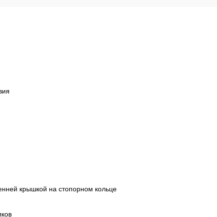
вия
енней крышкой на стопорном кольце
иков