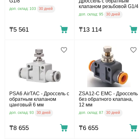
G1/8
Дроссель с обратным
клапаном резьбовой G1/4
30 дней
доп. склад: 103
30 дней
доп. склад: 95
₸
5 561
₸
13 114
PSA6 AirTAC - Дроссель с
ZSA12-C EMC - Дроссель
обратным клапаном
без обратного клапана,
цанговый 6 мм
12 мм
30 дней
30 дней
доп. склад: 93
доп. склад: 87
₸
8 655
₸
6 655