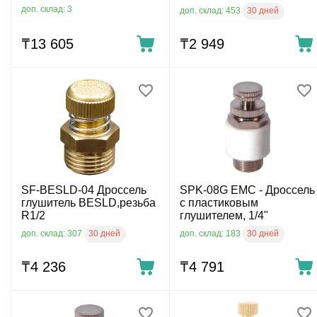
доп. склад: 3
30 дней
доп. склад: 453
₸
13 605
₸
2 949
SF-BESLD-04 Дроссель
SPK-08G EMC - Дроссель
глушитель BESLD,резьба
с пластиковым
R1/2
глушителем, 1/4"
30 дней
30 дней
доп. склад: 307
доп. склад: 183
₸
4 236
₸
4 791