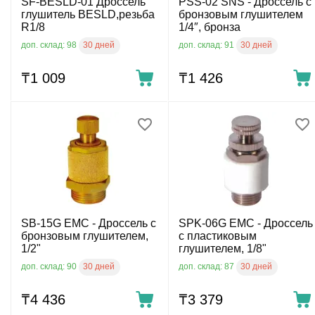
SF-BESLD-01 Дроссель
PSS-02 SNS - Дроссель с
глушитель BESLD,резьба
бронзовым глушителем
R1/8
1/4″, бронза
30 дней
30 дней
доп. склад: 98
доп. склад: 91
₸
1 009
₸
1 426
SB-15G EMC - Дроссель с
SPK-06G EMC - Дроссель
бронзовым глушителем,
с пластиковым
1/2"
глушителем, 1/8"
30 дней
30 дней
доп. склад: 90
доп. склад: 87
₸
4 436
₸
3 379