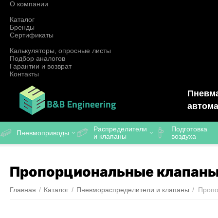
О компании
Каталог
Бренды
Сертификаты
Калькуляторы, опросные листы
Подбор аналогов
Гарантии и возврат
Контакты
Пневма
автома
Распределители
Подготовка
Пневмоприводы
и клапаны
воздуха
Пропорциональные клапан
Главная
/
Каталог
/
Пневмораспределители и клапаны
/
Пропо