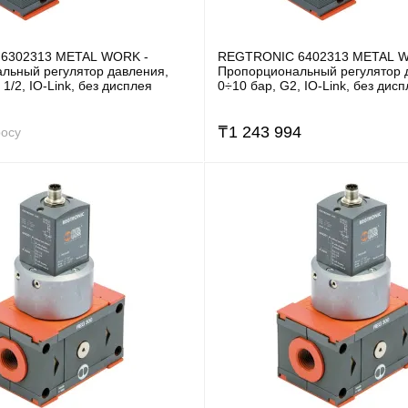
6302313 METAL WORK -
REGTRONIC 6402313 METAL W
льный регулятор давления,
Пропорциональный регулятор 
1/2, IO-Link, без дисплея
0÷10 бар, G2, IO-Link, без дис
₸
1 243 994
росу