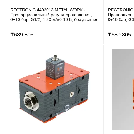
REGTRONIC 4402013 METAL WORK -
REGTRONIC 
Пропорциональный регулятор давления,
Пропорциона
0÷10 бар, G1/2, 4-20 мА/0-10 В, без дисплея
0÷10 бар, G3
₸
689 805
₸
689 805