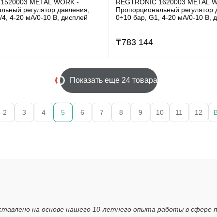
1520003 METAL WORK -
REGTRONIC 1620003 METAL W
льный регулятор давления,
Пропорциональный регулятор 
/4, 4-20 мА/0-10 В, дисплей
0÷10 бар, G1, 4-20 мА/0-10 В, 
₸
783 144
Показать еще 24 товара
2
3
4
5
6
7
8
9
10
11
12
ставлено на основе нашего 10-летнего опыта работы в сфере 