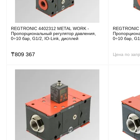
REGTRONIC 4402312 METAL WORK -
REGTRONIC 
Пропорциональный регулятор давления,
Пропорциона
0÷10 бар, G1/2, IO-Link, дисплей
0÷10 бар, G1
₸
809 367
Цена по зап