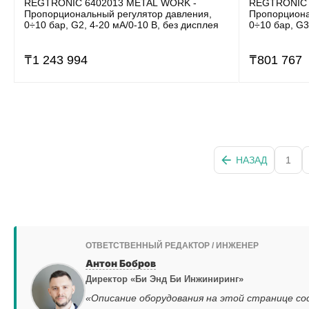
REGTRONIC 6402013 METAL WORK -
REGTRONIC 
Пропорциональный регулятор давления,
Пропорциона
0÷10 бар, G2, 4-20 мА/0-10 В, без дисплея
0÷10 бар, G3
₸
1 243 994
₸
801 767
НАЗАД
1
ОТВЕТСТВЕННЫЙ РЕДАКТОР / ИНЖЕНЕР
Антон Бобров
Директор «Би Энд Би Инжиниринг»
«Описание оборудования на этой странице со