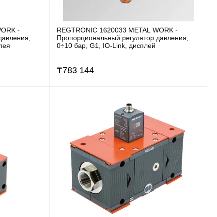
ORK -
REGTRONIC 1620033 METAL WORK -
давления,
Пропорциональный регулятор давления,
плея
0÷10 бар, G1, IO-Link, дисплей
₸
783 144