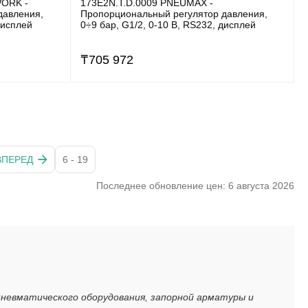
ORK -
173E2N.T.D.0009 PNEUMAX -
давления,
Пропорциональный регулятор давления,
дисплей
0÷9 бар, G1/2, 0-10 В, RS232, дисплей
₸
705 972
ВПЕРЕД
6 - 19
Последнее обновление цен: 6 августа 2026
пневматического оборудования, запорной арматуры и