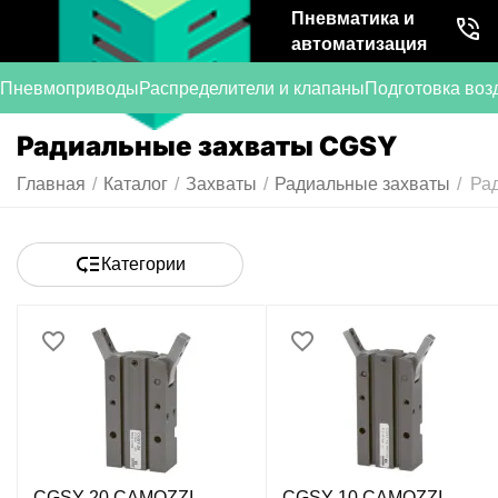
Пневматика и
автоматизация
Пневмоприводы
Распределители и клапаны
Подготовка воз
Радиальные захваты CGSY
Главная
/
Каталог
/
Захваты
/
Радиальные захваты
/
Ра
Категории
CGSY-20 CAMOZZI -
CGSY-10 CAMOZZI -