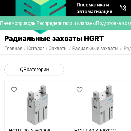
Пневматика и
автоматизация
Пневмоприводы
Распределители и клапаны
Подготовка воз
Радиальные захваты HGRT
Главная
/
Каталог
/
Захваты
/
Радиальные захваты
/
Ра
Категории
HGRT-20-A 563906
HGRT-40-A 563912