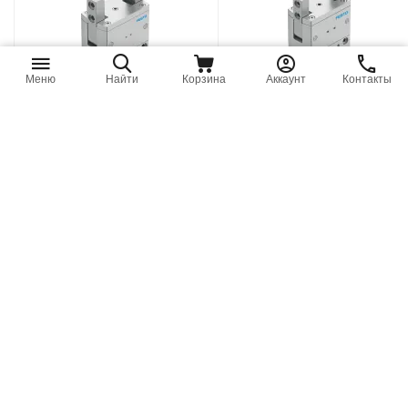
Меню
Найти
Корзина
Аккаунт
Контакты
HGRT-50-A 563914
HGRT-32-A-G2 563911
FESTO - Радиальный
FESTO - Радиальный
захват, ø50 мм, 180°, G1/8
захват, ø32 мм, 180°, M5
₸
1 252 414
₸
794 785
Последнее обновление цен: 9 августа 2026
ОТВЕТСТВЕННЫЙ РЕДАКТОР / ИНЖЕНЕР
Антон Бобров