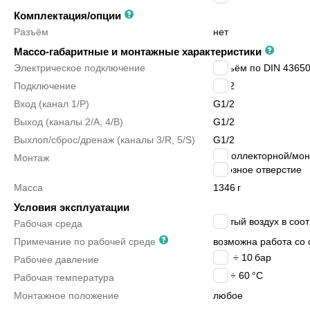
Комплектация/опции
Разъём
нет
Массо-габаритные и монтажные характеристики
Электрическое подключение
разъём по DIN 43650
Подключение
G1/2
Вход (канал 1/P)
G1/2
Выход (каналы 2/A, 4/B)
G1/2
Выхлоп/сброс/дренаж (каналы 3/R, 5/S)
G1/2
на коллекторной/мо
Монтаж
сквозное отверстие
Масса
1346
г
Условия эксплуатации
сжатый воздух в соот
Рабочая среда
Примечание по рабочей среде
возможна работа со 
-0.9 ÷ 10
бар
Рабочее давление
-20 ÷ 60
°C
Рабочая температура
Монтажное положение
любое