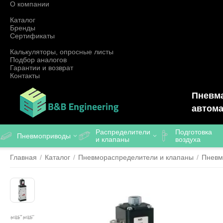
О компании
Каталог
Бренды
Сертификаты
Калькуляторы, опросные листы
Подбор аналогов
Гарантии и возврат
Контакты
Пневма
автома
Распределители
Подготовка
Пневмоприводы
и клапаны
воздуха
Главная
/
Каталог
/
Пневмораспределители и клапаны
/
Пневм