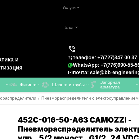
Услуги
Блог
телефон: +7(727)347-00-37
тика и
WhatsApp: +7(776)990-55-5
тизация
почта: sale@bb-engineerin
Запорная
Фитинги
Шланги и трубы
арматура
ораспределители
/
Пневмораспределители с электроуправлением
452C-016-50-A63 CAMOZZI -
Пневмораспределитель элект
упр., 5/2 моност., G1/2, 24 VDC