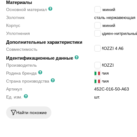
Материалы
Основной материал
алюминий
Золотник
сталь нержавеющая
Корпус
алюминий
Уплотнения
бутадиен-нитрильный
Дополнительные характеристики
CAMOZZI 4 A6
Совместимость
Идентификационные данные
Производитель
CAMOZZI
Родина бренда
Италия
Страна производства
Италия
Артикул
452C-016-50-A63
Ед. изм.
шт.
Найти похожие