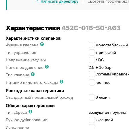
|
Написать директору
Смотреть профиль экс
Характеристики
452C-016-50-A63
Характеристики клапанов
Функция клапана
5/2 моностабильный
Тип управления
электрический
Напряжение катушки
24 V DC
Пилотное давление
2.5 ÷ 10
бар
с пилотным управле
Тип клапана
Питание пилотного каскада
внутреннее
Расходные характеристики
Стандартный номинальный расход
2500
л/мин
Общие характеристики
Тип сброса
воздушная пружина
Ручное дублирование
с фиксацией
Исполнение
-