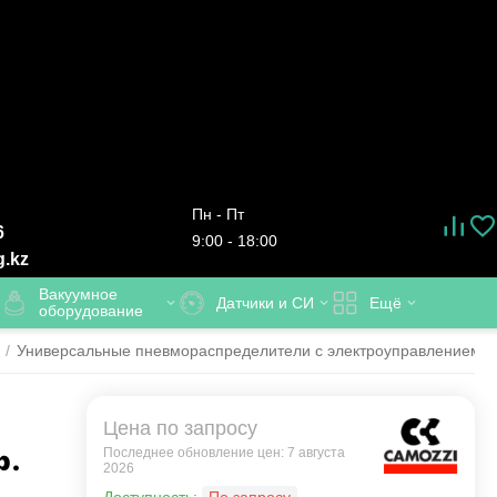
Пн - Пт
6
9:00 - 18:00
g.kz
Вакуумное
Датчики и СИ
Ещё
оборудование
/
Универсальные пневмораспределители с электроуправлением
/
Цена по запросу
р.
Последнее обновление цен: 7 августа
2026