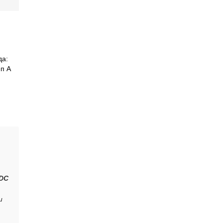
да:
п A
VDC
и