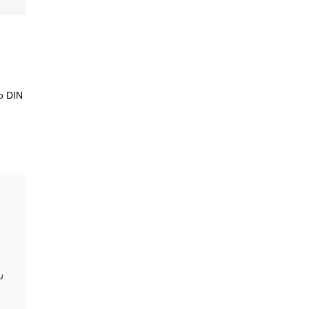
о DIN
а
и