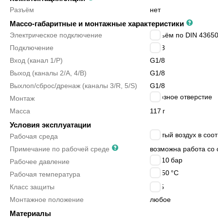
Разъём
нет
Массо-габаритные и монтажные характеристики
Электрическое подключение
разъём по DIN 43650
Подключение
G1/8
Вход (канал 1/P)
G1/8
Выход (каналы 2/A, 4/B)
G1/8
Выхлоп/сброс/дренаж (каналы 3/R, 5/S)
G1/8
сквозное отверстие
Монтаж
Масса
117
г
Условия эксплуатации
сжатый воздух в соот
Рабочая среда
Примечание по рабочей среде
возможна работа со 
2 ÷ 10
бар
Рабочее давление
0 ÷ 50
°C
Рабочая температура
Класс защиты
IP65
Монтажное положение
любое
Материалы