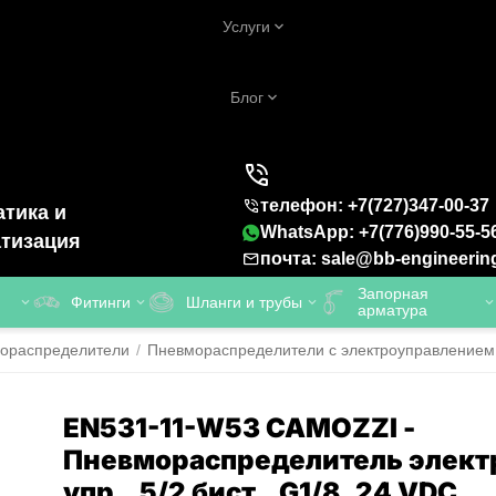
Услуги
Блог
телефон: +7(727)347-00-37
тика и
WhatsApp: +7(776)990-55-5
тизация
почта: sale@bb-engineerin
Запорная
Фитинги
Шланги и трубы
арматура
ораспределители
/
Пневмораспределители с электроуправлением
EN531-11-W53 CAMOZZI -
Пневмораспределитель элект
упр., 5/2 бист., G1/8, 24 VDC