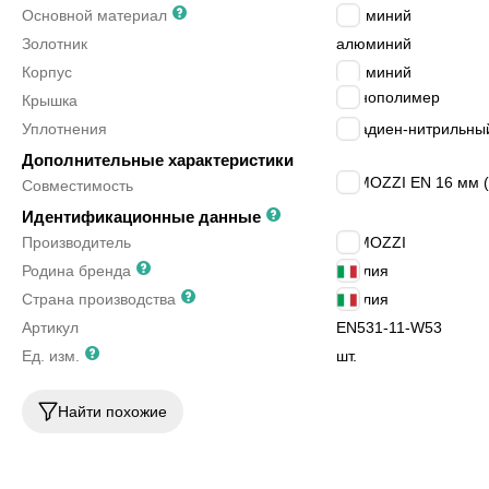
Основной материал
алюминий
Золотник
алюминий
Корпус
алюминий
технополимер
Крышка
Уплотнения
бутадиен-нитрильный
Дополнительные характеристики
CAMOZZI EN 16 мм (
Совместимость
Идентификационные данные
Производитель
CAMOZZI
Родина бренда
Италия
Страна производства
Италия
Артикул
EN531-11-W53
Ед. изм.
шт.
Найти похожие