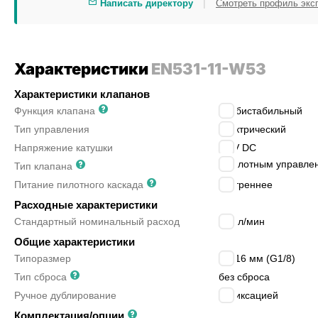
|
Написать директору
Смотреть профиль экс
Характеристики
EN531-11-W53
Характеристики клапанов
Функция клапана
5/2 бистабильный
Тип управления
электрический
Напряжение катушки
24 V DC
с пилотным управле
Тип клапана
Питание пилотного каскада
внутреннее
Расходные характеристики
Стандартный номинальный расход
550
л/мин
Общие характеристики
Типоразмер
EN 16 мм (G1/8)
Тип сброса
без сброса
Ручное дублирование
с фиксацией
Комплектация/опции