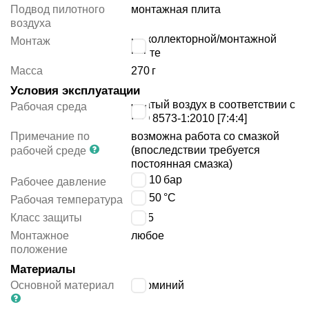
Подвод пилотного
монтажная плита
воздуха
на коллекторной/монтажной
Монтаж
плите
Масса
270
г
Условия эксплуатации
сжатый воздух в соответствии с
Рабочая среда
ISO 8573-1:2010 [7:4:4]
Примечание по
возможна работа со смазкой
(впоследствии требуется
рабочей среде
постоянная смазка)
3 ÷ 10
бар
Рабочее давление
0 ÷ 50
°C
Рабочая температура
Класс защиты
IP65
Монтажное
любое
положение
Материалы
Основной материал
алюминий