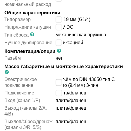
номинальный расход
Общие характеристики
Типоразмер
EN 19 мм (G1/4)
Напряжение катушки
24 V DC
механическая пружина
Тип сброса
Ручное дублирование
с фиксацией
Комплектация/опции
Разъём
нет
Массо-габаритные и монтажные характеристики
Электрическое
разъём по DIN 43650 тип C
подключение
micro (9.4 мм) 3-пин
Подключение
плита/фланец
Вход (канал 1/P)
плита/фланец
Выход (каналы 2/A,
плита/фланец
4/B)
Выхлоп/сброс/дренаж
плита/фланец
(каналы 3/R, 5/S)