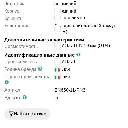
Золотник
алюминий
Корпус
алюминий
технополимер
Крышка
Уплотнения
бутадиен-нитрильный каучук
(NBR)
Дополнительные характеристики
CAMOZZI EN 19 мм (G1/4)
Совместимость
Идентификационные данные
Производитель
CAMOZZI
Италия
Родина бренда
Страна производства
Италия
Артикул
EN650-11-PN3
шт.
Ед. изм.
Найти похожие