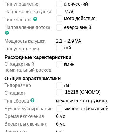
Тип управления
электрический
Напряжение катушки
110 V AC
прямого действия
Тип клапана
Направление потока
нереверсивный
Мощность катушки
2.1 ÷ 2.9 VA
мягкий
Тип уплотнения
Расходные характеристики
Стандартный
18
л/мин
номинальный расход
Общие характеристики
Типоразмер
15 мм
ISO 15218 (CNOMO)
Стандарт
механическая пружина
Тип сброса
Ручное дублирование
нажимное, с фиксацией
Время включения
6
мс
Время выключения
6
мс
Защита от
нет