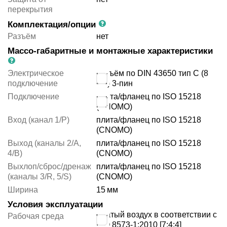
перекрытия
Комплектация/опции
Разъём
нет
Массо-габаритные и монтажные характеристики
Электрическое
разъём по DIN 43650 тип C (8
подключение
мм) 3-пин
Подключение
плита/фланец по ISO 15218
(CNOMO)
Вход (канал 1/P)
плита/фланец по ISO 15218
(CNOMO)
Выход (каналы 2/A,
плита/фланец по ISO 15218
4/B)
(CNOMO)
Выхлоп/сброс/дренаж
плита/фланец по ISO 15218
(каналы 3/R, 5/S)
(CNOMO)
Ширина
15
мм
Условия эксплуатации
сжатый воздух в соответствии с
Рабочая среда
ISO 8573-1:2010 [7:4:4]