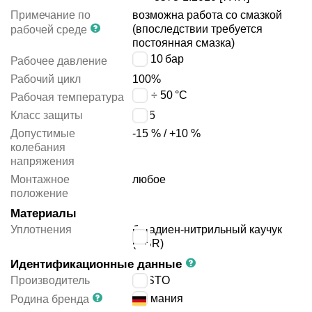
Примечание по
возможна работа со смазкой
(впоследствии требуется
рабочей среде
постоянная смазка)
0 ÷ 10
бар
Рабочее давление
Рабочий цикл
100%
-10 ÷ 50
°C
Рабочая температура
Класс защиты
IP65
Допустимые
-15 % / +10 %
колебания
напряжения
Монтажное
любое
положение
Материалы
Уплотнения
бутадиен-нитрильный каучук
(NBR)
Идентификационные данные
Производитель
FESTO
Германия
Родина бренда