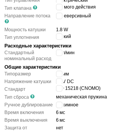
Тип управления
электрический
прямого действия
Тип клапана
Направление потока
нереверсивный
Мощность катушки
1.8 W
мягкий
Тип уплотнения
Расходные характеристики
Стандартный
18
л/мин
номинальный расход
Общие характеристики
Типоразмер
15 мм
Напряжение катушки
24 V DC
ISO 15218 (CNOMO)
Стандарт
механическая пружина
Тип сброса
Ручное дублирование
нажимное
Время включения
6
мс
Время выключения
6
мс
Защита от
нет