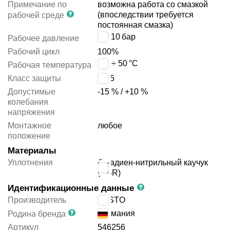
Примечание по
возможна работа со смазкой
(впоследствии требуется
рабочей среде
постоянная смазка)
0 ÷ 10
бар
Рабочее давление
Рабочий цикл
100%
-10 ÷ 50
°C
Рабочая температура
Класс защиты
IP65
Допустимые
-15 % / +10 %
колебания
напряжения
Монтажное
любое
положение
Материалы
Уплотнения
бутадиен-нитрильный каучук
(NBR)
Идентификационные данные
Производитель
FESTO
Германия
Родина бренда
Артикул
546256