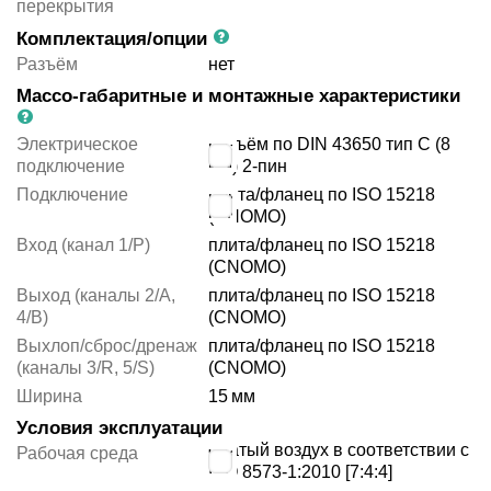
перекрытия
Комплектация/опции
Разъём
нет
Массо-габаритные и монтажные характеристики
Электрическое
разъём по DIN 43650 тип C (8
подключение
мм) 2-пин
Подключение
плита/фланец по ISO 15218
(CNOMO)
Вход (канал 1/P)
плита/фланец по ISO 15218
(CNOMO)
Выход (каналы 2/A,
плита/фланец по ISO 15218
4/B)
(CNOMO)
Выхлоп/сброс/дренаж
плита/фланец по ISO 15218
(каналы 3/R, 5/S)
(CNOMO)
Ширина
15
мм
Условия эксплуатации
сжатый воздух в соответствии с
Рабочая среда
ISO 8573-1:2010 [7:4:4]