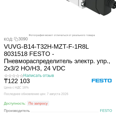
Фотография может отличаться от реального товара
3090
КОД:
VUVG-B14-T32H-MZT-F-1R8L
8031518 FESTO -
Пневмораспределитель электр. упр.,
2x3/2 НO/НЗ, 24 VDC
Написать отзыв
₸
122 103
Цена с НДС 16%
Последнее обновление цен: 7 августа 2026
Доступность:
По запросу
Производитель
FESTO