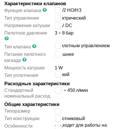
Характеристики клапанов
2x3/2 НO/НЗ
Функция клапана
Тип управления
электрический
Напряжение катушки
24 V DC
Пилотное давление
3 ÷ 8
бар
с пилотным управлением
Тип клапана
Питание пилотного
внешнее
каскада
Мощность катушки
1 W
мягкий
Тип уплотнения
Расходные характеристики
Стандартный
410 ÷ 450
л/мин
номинальный расход
Общие характеристики
Типоразмер
14
Тип конструкции
золотниковый
подходит для работы на
Особенности