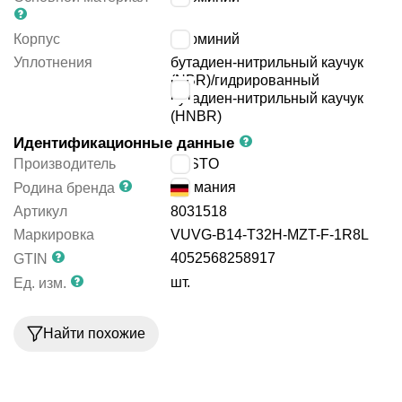
Корпус
алюминий
Уплотнения
бутадиен-нитрильный каучук
(NBR)/гидрированный
бутадиен-нитрильный каучук
(HNBR)
Идентификационные данные
Производитель
FESTO
Германия
Родина бренда
Артикул
8031518
Маркировка
VUVG-B14-T32H-MZT-F-1R8L
4052568258917
GTIN
шт.
Ед. изм.
Найти похожие