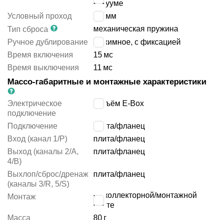
вакууме
Условный проход
4.3
мм
механическая пружина
Тип сброса
Ручное дублирование
нажимное, с фиксацией
Время включения
15
мс
Время выключения
11
мс
Массо-габаритные и монтажные характеристики
Электрическое
разъём E-Box
подключение
Подключение
плита/фланец
Вход (канал 1/P)
плита/фланец
Выход (каналы 2/A,
плита/фланец
4/B)
Выхлоп/сброс/дренаж
плита/фланец
(каналы 3/R, 5/S)
на коллекторной/монтажной
Монтаж
плите
Масса
80
г