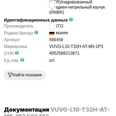
(NBR)/гидрированный
бутадиен-нитрильный каучук
(HNBR)
Идентификационные данные
Производитель
FESTO
Германия
Родина бренда
Артикул
566456
Маркировка
VUVG-L10-T32H-AT-M5-1P3
4052568213671
GTIN
шт.
Ед. изм.
Найти похожие
Документация
VUVG-L10-T32H-AT-