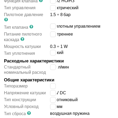
2x3/2 НO/НЗ
Функция клапана
Тип управления
электрический
Пилотное давление
1.5 ÷ 8
бар
с пилотным управлением
Тип клапана
Питание пилотного
внутреннее
каскада
Мощность катушки
0.3 ÷ 1 W
мягкий
Тип уплотнения
Расходные характеристики
Стандартный
150
л/мин
номинальный расход
Общие характеристики
Типоразмер
10
Напряжение катушки
24 V DC
Тип конструкции
золотниковый
Условный проход
2.7
мм
воздушная пружина
Тип сброса