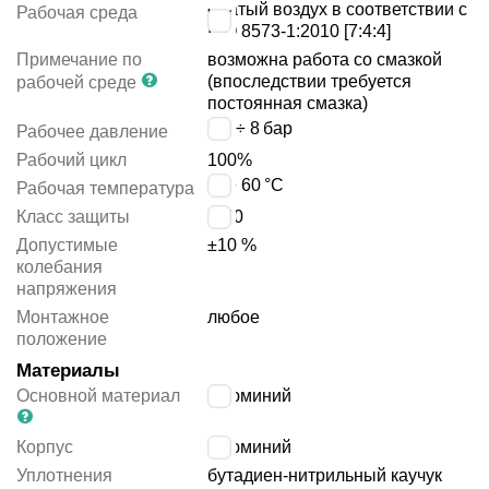
сжатый воздух в соответствии с
Рабочая среда
ISO 8573-1:2010 [7:4:4]
Примечание по
возможна работа со смазкой
(впоследствии требуется
рабочей среде
постоянная смазка)
1.5 ÷ 8
бар
Рабочее давление
Рабочий цикл
100%
-5 ÷ 60
°C
Рабочая температура
Класс защиты
IP40
Допустимые
±10 %
колебания
напряжения
Монтажное
любое
положение
Материалы
Основной материал
алюминий
Корпус
алюминий
Уплотнения
бутадиен-нитрильный каучук