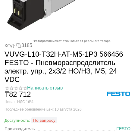
Фотография может отличаться от реального товара
3185
КОД:
VUVG-L10-T32H-AT-M5-1P3 566456
FESTO - Пневмораспределитель
электр. упр., 2x3/2 НO/НЗ, M5, 24
VDC
Написать отзыв
₸
82 712
Цена с НДС 16%
Последнее обновление цен: 10 августа 2026
Доступность:
По запросу
Производитель
FESTO