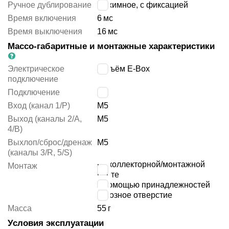
Ручное дублирование
нажимное, с фиксацией
Время включения
6
мс
Время выключения
16
мс
Массо-габаритные и монтажные характеристики
Электрическое
разъём E-Box
подключение
Подключение
M5
Вход (канал 1/P)
M5
Выход (каналы 2/A,
M5
4/B)
Выхлоп/сброс/дренаж
M5
(каналы 3/R, 5/S)
на коллекторной/монтажной
Монтаж
плите
с помощью принадлежностей
сквозное отверстие
Масса
55
г
Условия эксплуатации