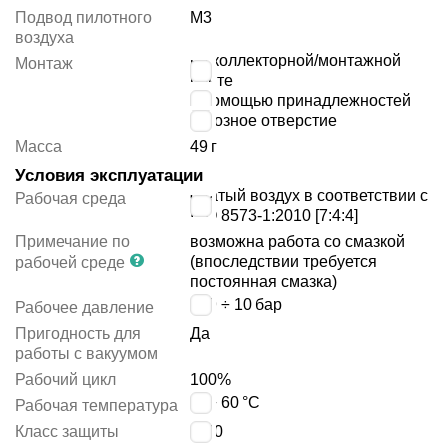
Подвод пилотного
M3
воздуха
на коллекторной/монтажной
Монтаж
плите
с помощью принадлежностей
сквозное отверстие
Масса
49
г
Условия эксплуатации
сжатый воздух в соответствии с
Рабочая среда
ISO 8573-1:2010 [7:4:4]
Примечание по
возможна работа со смазкой
(впоследствии требуется
рабочей среде
постоянная смазка)
-0.9 ÷ 10
бар
Рабочее давление
Пригодность для
Да
работы с вакуумом
Рабочий цикл
100%
-5 ÷ 60
°C
Рабочая температура
Класс защиты
IP40