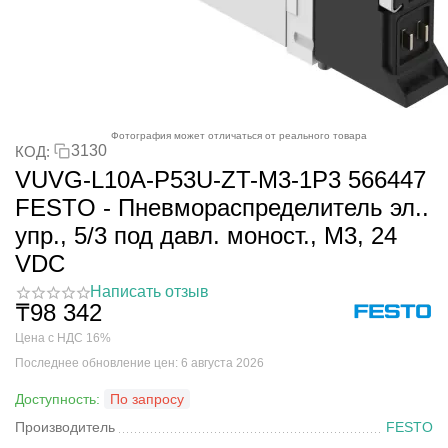
Фотография может отличаться от реального товара
3130
КОД:
VUVG-L10A-P53U-ZT-M3-1P3 566447
FESTO - Пневмораспределитель эл..
упр., 5/3 под давл. моност., M3, 24
VDC
Написать отзыв
₸
98 342
Цена с НДС 16%
Последнее обновление цен: 6 августа 2026
Доступность:
По запросу
Производитель
FESTO