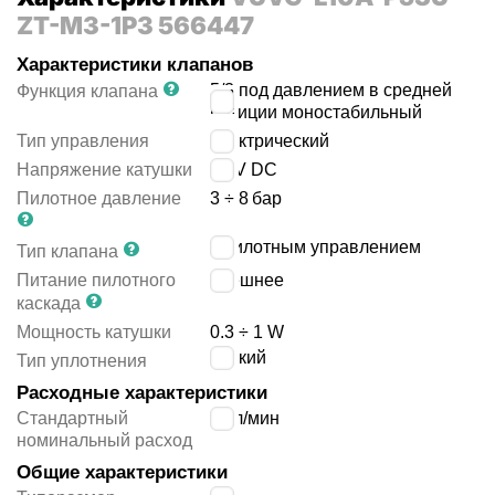
ZT-M3-1P3 566447
Характеристики клапанов
5/3 под давлением в средней
Функция клапана
позиции моностабильный
Тип управления
электрический
Напряжение катушки
24 V DC
Пилотное давление
3 ÷ 8
бар
с пилотным управлением
Тип клапана
Питание пилотного
внешнее
каскада
Мощность катушки
0.3 ÷ 1 W
мягкий
Тип уплотнения
Расходные характеристики
Стандартный
90
л/мин
номинальный расход
Общие характеристики