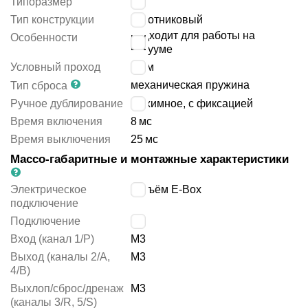
Типоразмер
10
Тип конструкции
золотниковый
подходит для работы на
Особенности
вакууме
Условный проход
2
мм
механическая пружина
Тип сброса
Ручное дублирование
нажимное, с фиксацией
Время включения
8
мс
Время выключения
25
мс
Массо-габаритные и монтажные характеристики
Электрическое
разъём E-Box
подключение
Подключение
M3
Вход (канал 1/P)
M3
Выход (каналы 2/A,
M3
4/B)
Выхлоп/сброс/дренаж
M3
(каналы 3/R, 5/S)