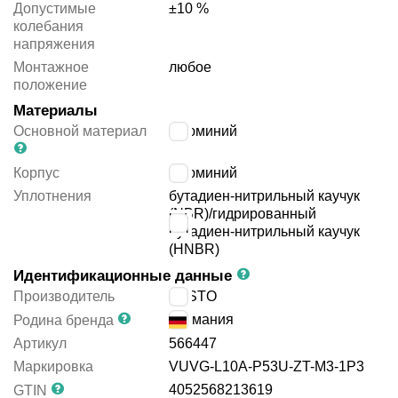
Допустимые
±10 %
колебания
напряжения
Монтажное
любое
положение
Материалы
Основной материал
алюминий
Корпус
алюминий
Уплотнения
бутадиен-нитрильный каучук
(NBR)/гидрированный
бутадиен-нитрильный каучук
(HNBR)
Идентификационные данные
Производитель
FESTO
Германия
Родина бренда
Артикул
566447
Маркировка
VUVG-L10A-P53U-ZT-M3-1P3
4052568213619
GTIN