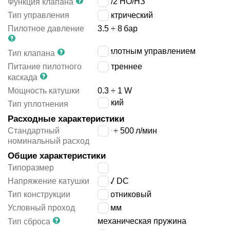
2x3/2 НO/НЗ
Функция клапана
Тип управления
электрический
Пилотное давление
3.5 ÷ 8
бар
с пилотным управлением
Тип клапана
Питание пилотного
внутреннее
каскада
Мощность катушки
0.3 ÷ 1 W
мягкий
Тип уплотнения
Расходные характеристики
Стандартный
480 ÷ 500
л/мин
номинальный расход
Общие характеристики
Типоразмер
14
Напряжение катушки
24 V DC
Тип конструкции
золотниковый
Условный проход
4.3
мм
механическая пружина
Тип сброса