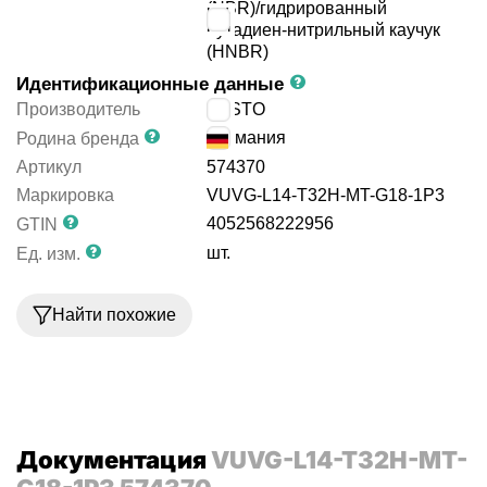
(NBR)/гидрированный
бутадиен-нитрильный каучук
(HNBR)
Идентификационные данные
Производитель
FESTO
Германия
Родина бренда
Артикул
574370
Маркировка
VUVG-L14-T32H-MT-G18-1P3
4052568222956
GTIN
шт.
Ед. изм.
Найти похожие
Документация
VUVG-L14-T32H-MT-