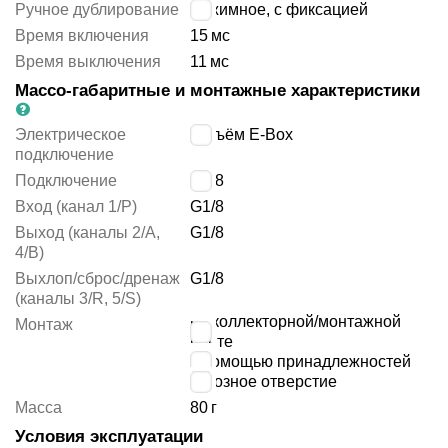
Ручное дублирование
нажимное, с фиксацией
Время включения
15
мс
Время выключения
11
мс
Массо-габаритные и монтажные характеристики
Электрическое
разъём E-Box
подключение
Подключение
G1/8
Вход (канал 1/P)
G1/8
Выход (каналы 2/A,
G1/8
4/B)
Выхлоп/сброс/дренаж
G1/8
(каналы 3/R, 5/S)
на коллекторной/монтажной
Монтаж
плите
с помощью принадлежностей
сквозное отверстие
Масса
80
г
Условия эксплуатации