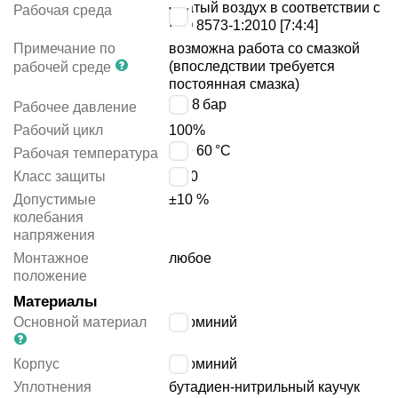
сжатый воздух в соответствии с
Рабочая среда
ISO 8573-1:2010 [7:4:4]
Примечание по
возможна работа со смазкой
(впоследствии требуется
рабочей среде
постоянная смазка)
3 ÷ 8
бар
Рабочее давление
Рабочий цикл
100%
-5 ÷ 60
°C
Рабочая температура
Класс защиты
IP40
Допустимые
±10 %
колебания
напряжения
Монтажное
любое
положение
Материалы
Основной материал
алюминий
Корпус
алюминий
Уплотнения
бутадиен-нитрильный каучук