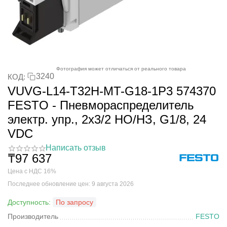
Фотография может отличаться от реального товара
3240
КОД:
VUVG-L14-T32H-MT-G18-1P3 574370
FESTO - Пневмораспределитель
электр. упр., 2x3/2 НO/НЗ, G1/8, 24
VDC
Написать отзыв
₸
97 637
Цена с НДС 16%
Последнее обновление цен: 9 августа 2026
Доступность:
По запросу
Производитель
FESTO