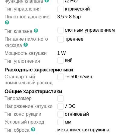
2x3/2 НО
Функция клапана
Тип управления
электрический
Пилотное давление
3.5 ÷ 8
бар
с пилотным управлением
Тип клапана
Питание пилотного
внутреннее
каскада
Мощность катушки
1 W
мягкий
Тип уплотнения
Расходные характеристики
Стандартный
480 ÷ 500
л/мин
номинальный расход
Общие характеристики
Типоразмер
14
Напряжение катушки
24 V DC
Тип конструкции
золотниковый
Условный проход
4.3
мм
механическая пружина
Тип сброса