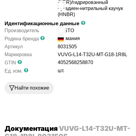
(NBR)/гидрированный
бутадиен-нитрильный каучук
(HNBR)
Идентификационные данные
Производитель
FESTO
Германия
Родина бренда
Артикул
8031505
Маркировка
VUVG-L14-T32U-MT-G18-1R8L
4052568258870
GTIN
шт.
Ед. изм.
Найти похожие
Документация
VUVG-L14-T32U-MT-