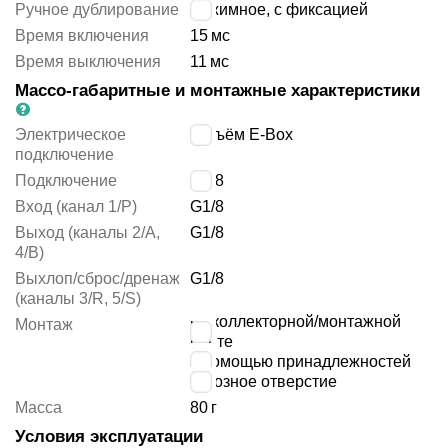
Ручное дублирование
нажимное, с фиксацией
Время включения
15
мс
Время выключения
11
мс
Массо-габаритные и монтажные характеристики
Электрическое
разъём E-Box
подключение
Подключение
G1/8
Вход (канал 1/P)
G1/8
Выход (каналы 2/A,
G1/8
4/B)
Выхлоп/сброс/дренаж
G1/8
(каналы 3/R, 5/S)
на коллекторной/монтажной
Монтаж
плите
с помощью принадлежностей
сквозное отверстие
Масса
80
г
Условия эксплуатации