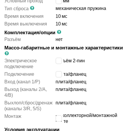
Условный проход
0.5
мм
механическая пружина
Тип сброса
Время включения
10
мс
Время выключения
10
мс
Комплектация/опции
Разъём
нет
Массо-габаритные и монтажные характеристики
Электрическое
разъём 2-пин
подключение
Подключение
плита/фланец
Вход (канал 1/P)
плита/фланец
Выход (каналы 2/A,
плита/фланец
4/B)
Выхлоп/сброс/дренаж
плита/фланец
(каналы 3/R, 5/S)
на коллекторной/монтажной
Монтаж
плите
Условия эксплуатации