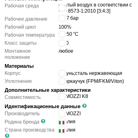
сжатый воздух в соответствии с
Рабочая среда
ISO 8573-1:2010 [3:4:3]
1 ÷ 7
бар
Рабочее давление
Рабочий цикл
100%
0 ÷ 50
°C
Рабочая температура
Класс защиты
IP00
Монтажное
любое
положение
Материалы
Корпус
латунь;сталь нержавеющая
Уплотнения
фторкаучук (FPM/FKM/Viton)
Дополнительные характеристики
CAMOZZI K8
Совместимость
Идентификационные данные
Производитель
CAMOZZI
Италия
Родина бренда
Страна производства
Италия