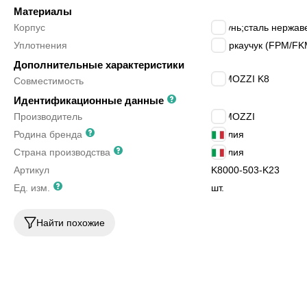
Материалы
Корпус
латунь;сталь нержа
Уплотнения
фторкаучук (FPM/FKM
Дополнительные характеристики
CAMOZZI K8
Совместимость
Идентификационные данные
Производитель
CAMOZZI
Родина бренда
Италия
Страна производства
Италия
Артикул
K8000-503-K23
Ед. изм.
шт.
Найти похожие