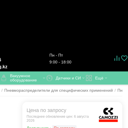
Пн - Пт
6
9:00 - 18:00
g.kz
Вакуумное
Датчики и СИ
Ещё
оборудование
/
Пневмораспределители для специфических применений
/
Пнев
Цена по запросу
Последнее обновление цен: 6 августа
2026
,