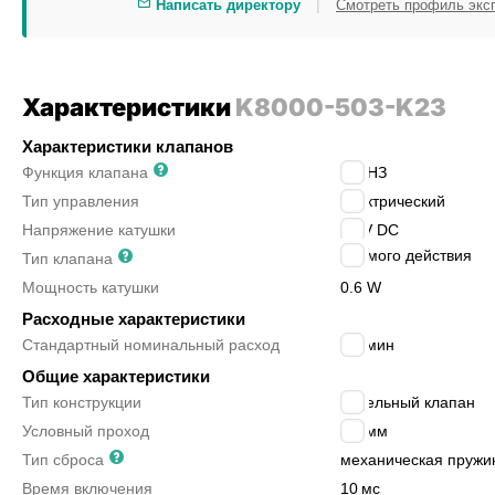
|
Написать директору
Смотреть профиль экс
Характеристики
K8000-503-K23
Характеристики клапанов
Функция клапана
2/2 НЗ
Тип управления
электрический
Напряжение катушки
24 V DC
прямого действия
Тип клапана
Мощность катушки
0.6 W
Расходные характеристики
Стандартный номинальный расход
5
л/мин
Общие характеристики
Тип конструкции
седельный клапан
Условный проход
0.5
мм
Тип сброса
механическая пружи
Время включения
10
мс