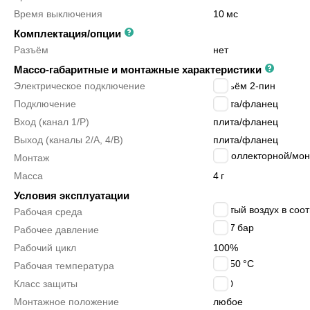
Время выключения
10
мс
Комплектация/опции
Разъём
нет
Массо-габаритные и монтажные характеристики
Электрическое подключение
разъём 2-пин
Подключение
плита/фланец
Вход (канал 1/P)
плита/фланец
Выход (каналы 2/A, 4/B)
плита/фланец
на коллекторной/мо
Монтаж
Масса
4
г
Условия эксплуатации
сжатый воздух в соот
Рабочая среда
1 ÷ 7
бар
Рабочее давление
Рабочий цикл
100%
0 ÷ 50
°C
Рабочая температура
Класс защиты
IP00
Монтажное положение
любое