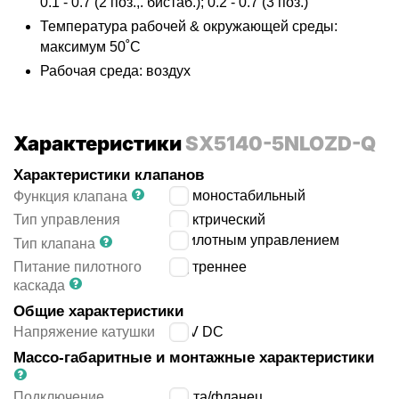
0.1 - 0.7 (2 поз.,. бистаб.); 0.2 - 0.7 (3 поз.)
Температура рабочей & окружающей среды:
максимум 50˚C
Рабочая среда: воздух
Характеристики
SX5140-5NLOZD-Q
Характеристики клапанов
5/2 моностабильный
Функция клапана
Тип управления
электрический
с пилотным управлением
Тип клапана
Питание пилотного
внутреннее
каскада
Общие характеристики
Напряжение катушки
24 V DC
Массо-габаритные и монтажные характеристики
Подключение
плита/фланец