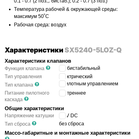
0.1 - 0.7 (2 поз.,. бистаб.); 0.2 - 0.7 (3 поз.)
Температура рабочей & окружающей среды:
максимум 50˚C
Рабочая среда: воздух
Характеристики
SX5240-5LOZ-Q
Характеристики клапанов
5/2 бистабильный
Функция клапана
Тип управления
электрический
с пилотным управлением
Тип клапана
Питание пилотного
внутреннее
каскада
Общие характеристики
Напряжение катушки
24 V DC
без сброса
Тип сброса
Массо-габаритные и монтажные характеристики