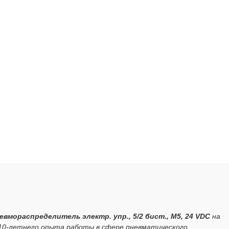
евмораспределитель электр. упр., 5/2 бист., M5, 24 VDC
на
 10-летнего опыта работы в сфере пневматического