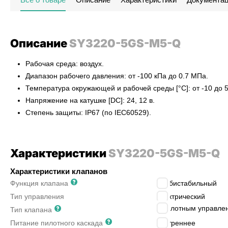
Описание
SY3220-5GS-M5-Q
Рабочая среда: воздух.
Диапазон рабочего давления: от -100 кПа до 0.7 МПа.
Температура окружающей и рабочей среды [°C]: от -10 до 5
Напряжение на катушке [DC]: 24, 12 в.
Степень защиты: IP67 (по IEC60529).
Характеристики
SY3220-5GS-M5-Q
Характеристики клапанов
Функция клапана
5/2 бистабильный
Тип управления
электрический
с пилотным управле
Тип клапана
Питание пилотного каскада
внутреннее