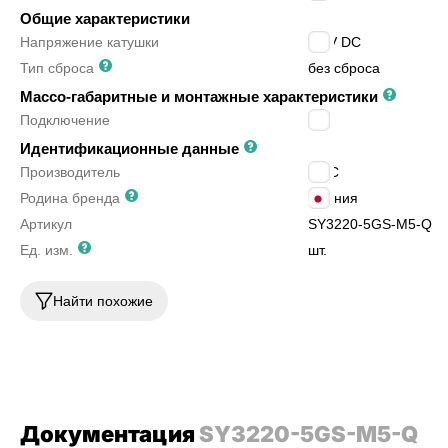
Общие характеристики
Напряжение катушки
24 V DC
Тип сброса
без сброса
Массо-габаритные и монтажные характеристики
Подключение
M5
Идентификационные данные
Производитель
SMC
Родина бренда
Япония
Артикул
SY3220-5GS-M5-Q
Ед. изм.
шт.
Найти похожие
Документация
SY3220-5GS-M5-Q