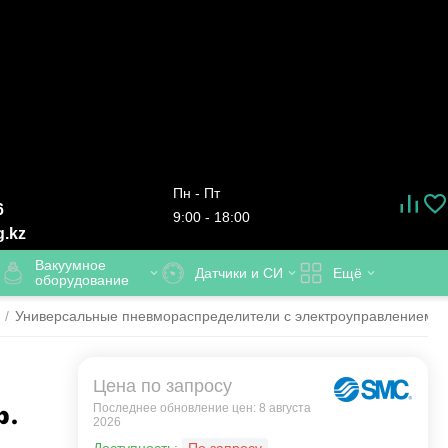
Пн - Пт
6
9:00 - 18:00
g.kz
Вакуумное
Датчики и СИ
Ещё
оборудование
/
Универсальные пневмораспределители с электроуправлением
/
Цена по запросу
р.
Последнее обновление цен: 8 августа
2026