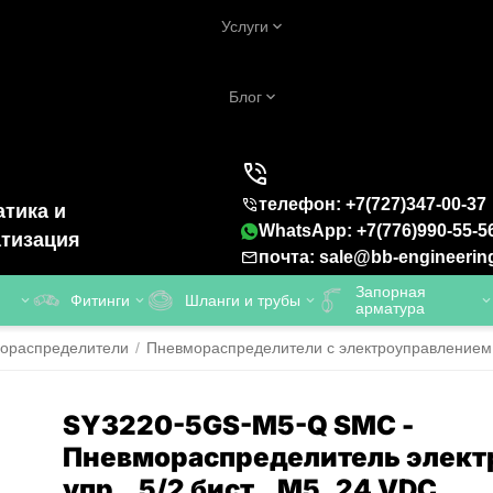
Услуги
Блог
телефон: +7(727)347-00-37
тика и
WhatsApp: +7(776)990-55-5
тизация
почта: sale@bb-engineerin
Запорная
Фитинги
Шланги и трубы
арматура
ораспределители
/
Пневмораспределители с электроуправлением
SY3220-5GS-M5-Q SMC -
Пневмораспределитель элект
упр., 5/2 бист., M5, 24 VDC