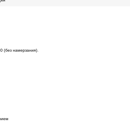
0 (без намерзания).
нием