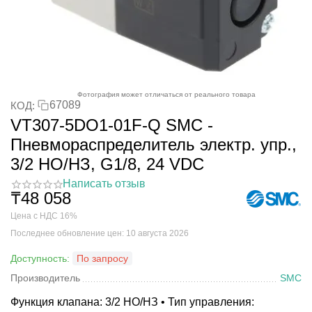
Фотография может отличаться от реального товара
67089
КОД:
VT307-5DO1-01F-Q SMC -
Пневмораспределитель электр. упр.,
3/2 НО/НЗ, G1/8, 24 VDC
Написать отзыв
₸
48 058
Цена с НДС 16%
Последнее обновление цен: 10 августа 2026
Доступность:
По запросу
Производитель
SMC
Функция клапана: 3/2 НО/НЗ • Тип управления: