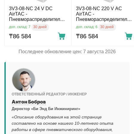
3V3-08-NC 24 V DC
3V3-08-NC 220 V AC
AirTAC -
AirTAC -
Пневмораспределитель
Пневмораспределитель
прямого действия электр.
прямого действия электр.
30 дней
30 дней
доп. склад: 7
доп. склад: 6
упр., 3/2 НЗ, G1/4, 24 V
упр., 3/2 НЗ, G1/4, 220 V
DC
₸
86 584
AC
₸
86 584
Последнее обновление цен: 7 августа 2026
ОТВЕТСТВЕННЫЙ РЕДАКТОР / ИНЖЕНЕР
Антон Бобров
Директор «Би Энд Би Инжиниринг»
«Описание оборудования на этой странице
составлено на основе нашего 10-летнего опыта
работы в сфере пневматического оборудования,