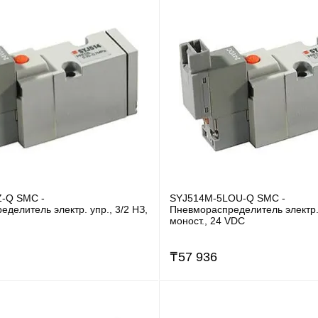
-Q SMC -
SYJ514M-5LOU-Q SMC -
делитель электр. упр., 3/2 НЗ,
Пневмораспределитель электр. 
моност., 24 VDC
₸
57 936