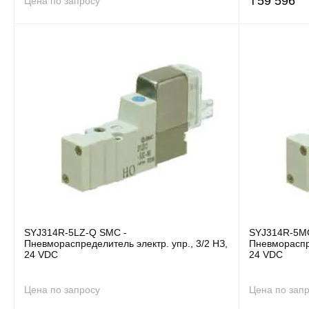
₸
59 596
Цена по запросу
SYJ314R-5LZ-Q SMC -
SYJ314R-5M
Пневмораспределитель электр. упр., 3/2 НЗ,
Пневмораспре
24 VDC
24 VDC
Цена по запросу
Цена по зап