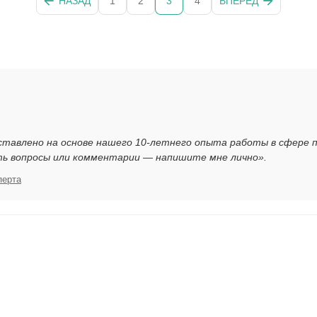
НАЗАД
1
2
3
4
ВПЕРЕД
ставлено на основе нашего 10-летнего опыта работы в сфере 
ть вопросы или комментарии — напишите мне лично».
перта
я