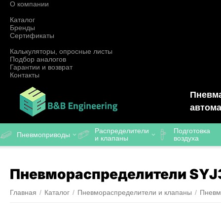
О компании
Каталог
Бренды
Сертификаты
Калькуляторы, опросные листы
Подбор аналогов
Гарантии и возврат
Контакты
Пневма
автома
Распределители
Подготовка
Пневмоприводы
и клапаны
воздуха
Пневмораспределители SYJ
Главная
/
Каталог
/
Пневмораспределители и клапаны
/
Пневм