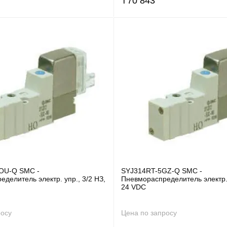
₸
70 843
OU-Q SMC -
SYJ314RT-5GZ-Q SMC -
делитель электр. упр., 3/2 НЗ,
Пневмораспределитель электр. 
24 VDC
росу
Цена по запросу