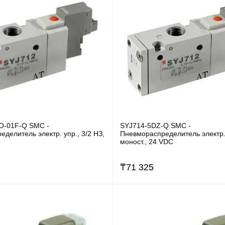
O-01F-Q SMC -
SYJ714-5DZ-Q SMC -
делитель электр. упр., 3/2 НЗ,
Пневмораспределитель электр. 
C
моност., 24 VDC
₸
71 325