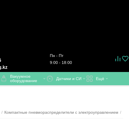
Пн - Пт
6
9:00 - 18:00
g.kz
Вакуумное
Датчики и СИ
Ещё
оборудование
/
Компактные пневмораспределители с электроуправлением
/
Пн