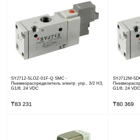
SYJ712-5LOZ-01F-Q SMC -
SYJ712M-5D
Пневмораспределитель электр. упр., 3/2 НЗ,
Пневмораспре
G1/8, 24 VDC
G1/8, 24 VD
₸
83 231
₸
80 369