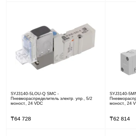
SYJ3140-5LOU-Q SMC -
SYJ3140-5M
Пневмораспределитель электр. упр., 5/2
Пневмораспре
моност., 24 VDC
моност., 24 
₸
64 728
₸
62 814