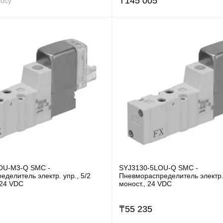
₸
145 005
росу
OU-M3-Q SMC -
SYJ3130-5LOU-Q SMC -
делитель электр. упр., 5/2
Пневмораспределитель электр. 
 24 VDC
моност., 24 VDC
₸
55 235