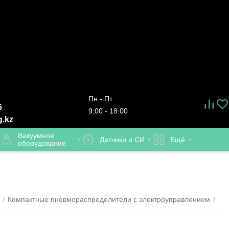
Пн - Пт
6
9:00 - 18:00
g.kz
Вакуумное
Датчики и СИ
Ещё
оборудование
/
Компактные пневмораспределители с электроуправлением
/
Пн