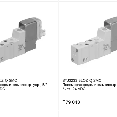
NZ-Q SMC -
SYJ3233-5LOZ-Q SMC -
делитель электр. упр., 5/2
Пневмораспределитель электр. 
VDC
бист., 24 VDC
₸
79 043