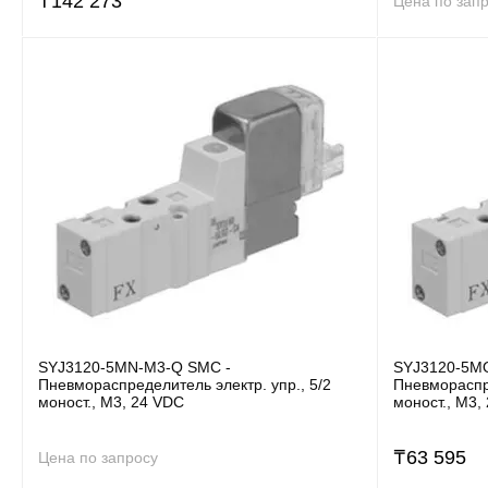
₸
142 273
Цена по зап
SYJ3120-5MN-M3-Q SMC -
SYJ3120-5M
Пневмораспределитель электр. упр., 5/2
Пневмораспре
моност., M3, 24 VDC
моност., M3,
₸
63 595
Цена по запросу