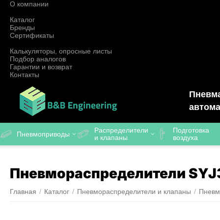
О компании
Каталог
Бренды
Сертификаты
Калькуляторы, опросные листы
Подбор аналогов
Гарантии и возврат
Контакты
Пневма
автома
Распределители
Подготовка
Пневмоприводы
и клапаны
воздуха
Пневмораспределители SY
Главная
/
Каталог
/
Пневмораспределители и клапаны
/
Пневм