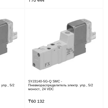
₸
70 444
SYJ3140-5G-Q SMC -
упр., 5/2
Пневмораспределитель электр. упр., 5/2
моност., 24 VDC
₸
60 132