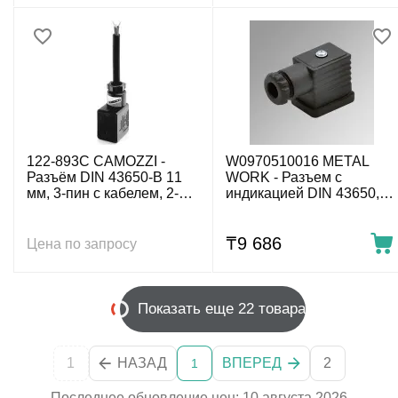
122-893C CAMOZZI -
W0970510016 METAL
Разъём DIN 43650-B 11
WORK - Разъем с
мм, 3-пин с кабелем, 2-
индикацией DIN 43650,
пров. 3 м, 12-24 V DC
тип B 11 мм, 3-пин, 110 V
AC/DC
₸
9 686
Цена по запросу
Показать еще 22 товара
1
НАЗАД
ВПЕРЕД
2
1
Последнее обновление цен: 10 августа 2026