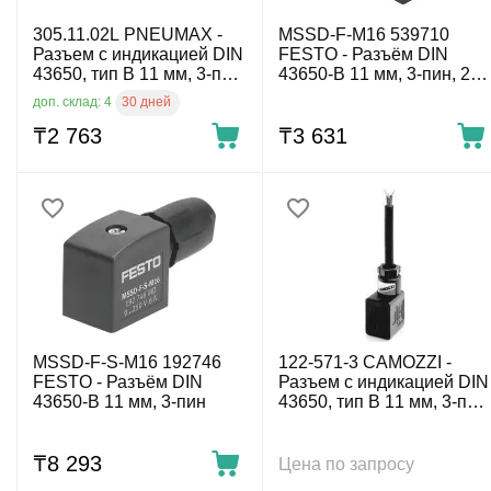
305.11.02L PNEUMAX -
MSSD-F-M16 539710
Разъем с индикацией DIN
FESTO - Разъём DIN
43650, тип B 11 мм, 3-пин,
43650-B 11 мм, 3-пин, 250
110 V AC
V AC
30 дней
доп. склад: 4
₸
2 763
₸
3 631
MSSD-F-S-M16 192746
122-571-3 CAMOZZI -
FESTO - Разъём DIN
Разъем с индикацией DIN
43650-B 11 мм, 3-пин
43650, тип B 11 мм, 3-пин
с кабелем, 3-пров. 3 м
₸
8 293
Цена по запросу