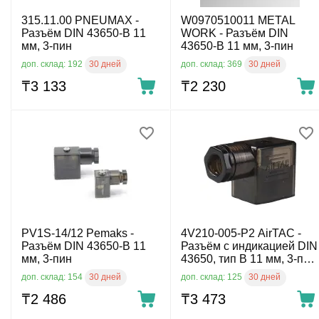
315.11.00 PNEUMAX -
W0970510011 METAL
Разъём DIN 43650-B 11
WORK - Разъём DIN
мм, 3-пин
43650-B 11 мм, 3-пин
30 дней
30 дней
доп. склад: 192
доп. склад: 369
₸
3 133
₸
2 230
PV1S-14/12 Pemaks -
4V210-005-P2 AirTAC -
Разъём DIN 43650-B 11
Разъём с индикацией DIN
мм, 3-пин
43650, тип B 11 мм, 3-пин,
24-220 V AC
30 дней
30 дней
доп. склад: 154
доп. склад: 125
₸
2 486
₸
3 473