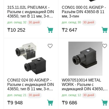
315.11.02L PNEUMAX -
CON01 000 01 AIGNEP -
Разъем с индикацией DIN
Разъём DIN 43650-B 11
43650, тип B 11 мм, 3-пин,
мм, 3-пин
110 V AC
30 дней
30 дней
доп. склад: 32
доп. склад: 30
₸
10 252
₸
2 647
CON02 024 00 AIGNEP -
W0970510014 METAL
Разъем с индикацией DIN
WORK - Разъем с
43650, тип B 11 мм, 3-пин,
индикацией DIN 43650,
24 V AC/DC
тип B 11 мм, 3-пин, 220 V
30 дней
30 дней
доп. склад: 21
доп. склад: 12
AC
₸
9 948
₸
9 686