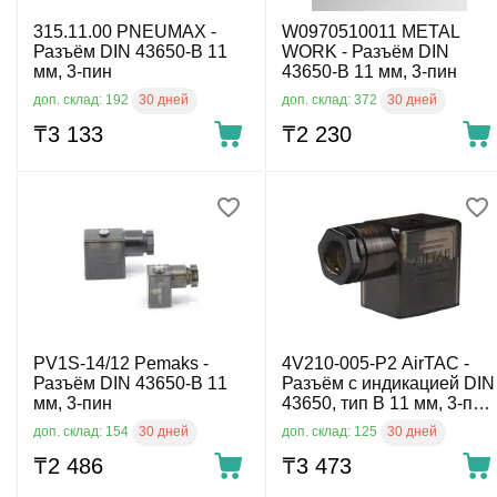
315.11.00 PNEUMAX -
W0970510011 METAL
Разъём DIN 43650-B 11
WORK - Разъём DIN
мм, 3-пин
43650-B 11 мм, 3-пин
30 дней
30 дней
доп. склад: 192
доп. склад: 372
₸
3 133
₸
2 230
PV1S-14/12 Pemaks -
4V210-005-P2 AirTAC -
Разъём DIN 43650-B 11
Разъём с индикацией DIN
мм, 3-пин
43650, тип B 11 мм, 3-пин,
24-220 V AC
30 дней
30 дней
доп. склад: 154
доп. склад: 125
₸
2 486
₸
3 473