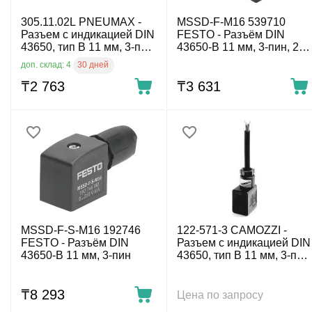
305.11.02L PNEUMAX -
MSSD-F-M16 539710
Разъем с индикацией DIN
FESTO - Разъём DIN
43650, тип B 11 мм, 3-пин,
43650-B 11 мм, 3-пин, 250
110 V AC
V AC
30 дней
доп. склад: 4
₸
2 763
₸
3 631
MSSD-F-S-M16 192746
122-571-3 CAMOZZI -
FESTO - Разъём DIN
Разъем с индикацией DIN
43650-B 11 мм, 3-пин
43650, тип B 11 мм, 3-пин
с кабелем, 3-пров. 3 м
₸
8 293
Цена по запросу