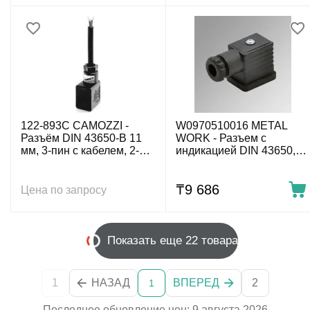
122-893C CAMOZZI -
W0970510016 METAL
Разъём DIN 43650-B 11
WORK - Разъем с
мм, 3-пин с кабелем, 2-
индикацией DIN 43650,
пров. 3 м, 12-24 V DC
тип B 11 мм, 3-пин, 110 V
AC/DC
₸
9 686
Цена по запросу
Показать еще 22 товара
1
НАЗАД
ВПЕРЕД
2
1
Последнее обновление цен: 9 августа 2026