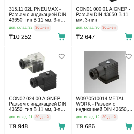
315.11.02L PNEUMAX -
CON01 000 01 AIGNEP -
Разъем с индикацией DIN
Разъём DIN 43650-B 11
43650, тип B 11 мм, 3-пин,
мм, 3-пин
110 V AC
30 дней
30 дней
доп. склад: 32
доп. склад: 30
₸
10 252
₸
2 647
CON02 024 00 AIGNEP -
W0970510014 METAL
Разъем с индикацией DIN
WORK - Разъем с
43650, тип B 11 мм, 3-пин,
индикацией DIN 43650,
24 V AC/DC
тип B 11 мм, 3-пин, 220 V
30 дней
30 дней
доп. склад: 21
доп. склад: 12
AC
₸
9 948
₸
9 686