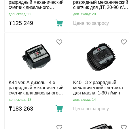
разрядный механический
разрядный механический
счетчик дизельного
счетчик для ДТ, 20-90 л/
топлива, 20-120 л/мин
мин
доп. склад: 22
доп. склад: 20
₸
125 249
Цена по запросу
K44 ver. A дизель - 4-х
K40 - 3-х разрядный
разрядный механический
механический счетчика
счетчик для дизельного
для масла, 1-30 л/мин
топлива, 20-120 л/мин
доп. склад: 18
доп. склад: 14
₸
183 263
Цена по запросу