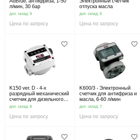
AdBlue, антифриза, 1-50
Электронный счетчик
л/мин, 30 бар
отпуска масла
доп. склад: 9
доп. склад: 8
Цена по запросу
Цена по запросу
K150 ver. D - 4-х
K600/3 - Электронный
разрядный механический
счетчик для антифриза и
счетчик для дизельного
масла, 6-60 л/мин
топлива, 25-150 л/мин
доп. склад: 8
доп. склад: 7
Цена по запросу
Цена по запросу