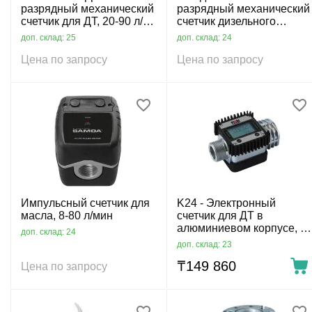
разрядный механический
разрядный механический
счетчик для ДТ, 20-90 л/
счетчик дизельного
мин
топлива, 20-90 л/мин
доп. склад: 25
доп. склад: 24
(поток справа вниз)
Цена по запросу
Цена по запросу
Импульсный счетчик для
K24 - Электронный
масла, 8-80 л/мин
счетчик для ДТ в
алюминиевом корпусе, 7-
доп. склад: 24
120 л/мин
доп. склад: 23
₸
149 860
Цена по запросу