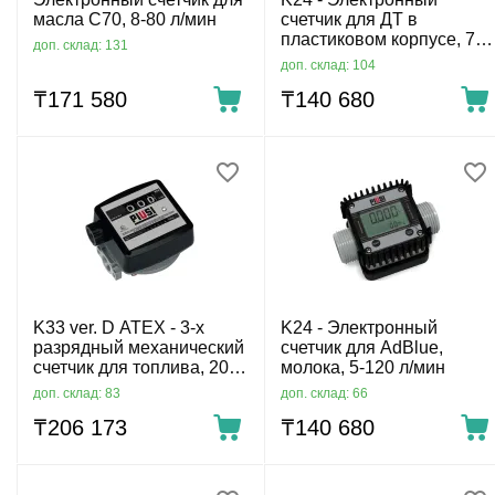
масла С70, 8-80 л/мин
счетчик для ДТ в
пластиковом корпусе, 7-
доп. склад: 131
120 л/мин
доп. склад: 104
₸
171 580
₸
140 680
K33 ver. D ATEX - 3-х
K24 - Электронный
разрядный механический
счетчик для AdBlue,
счетчик для топлива, 20-
молока, 5-120 л/мин
120 л/мин
доп. склад: 83
доп. склад: 66
₸
206 173
₸
140 680