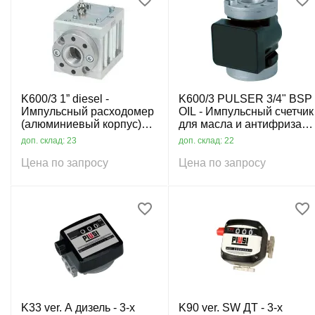
K600/3 1” diesel -
K600/3 PULSER 3/4" BSP
Импульсный расходомер
OIL - Импульсный счетчик
(алюминиевый корпус)
для масла и антифриза,
для ДТ
6-60 л/мин
доп. склад: 23
доп. склад: 22
Цена по запросу
Цена по запросу
K33 ver. A дизель - 3-х
K90 ver. SW ДТ - 3-х