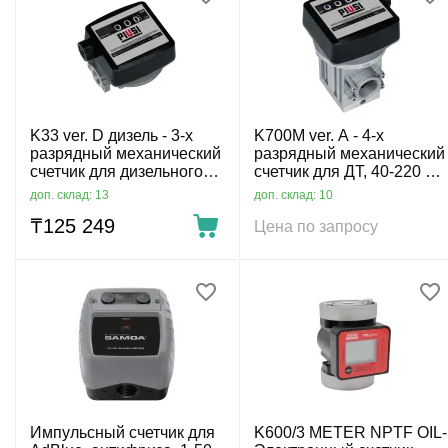
K33 ver. D дизель - 3-х
K700M ver. A - 4-х
разрядный механический
разрядный механический
счетчик для дизельного
счетчик для ДТ, 40-220 л/
топлива, 20-120 л/мин
мин
доп. склад: 13
доп. склад: 10
₸
125 249
Цена по запросу
Импульсный счетчик для
K600/3 METER NPTF OIL-