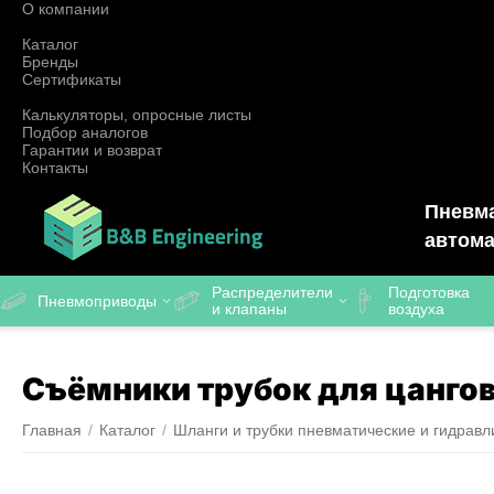
О компании
Каталог
Бренды
Сертификаты
Калькуляторы, опросные листы
Подбор аналогов
Гарантии и возврат
Контакты
Пневма
автома
Распределители
Подготовка
Пневмоприводы
и клапаны
воздуха
Съёмники трубок для цанго
Главная
/
Каталог
/
Шланги и трубки пневматические и гидравл