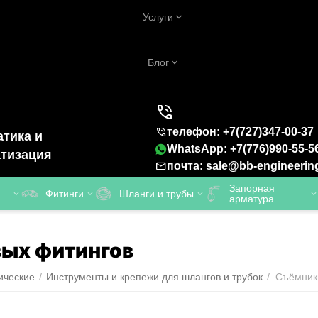
Услуги
Блог
телефон: +7(727)347-00-37
тика и
WhatsApp: +7(776)990-55-5
тизация
почта: sale@bb-engineerin
Запорная
Фитинги
Шланги и трубы
арматура
вых фитингов
ические
/
Инструменты и крепежи для шлангов и трубок
/
Съёмники