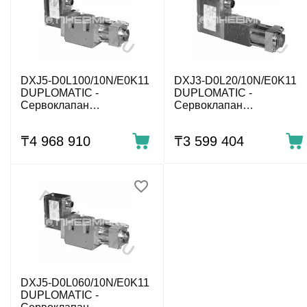
DXJ5-D0L100/10N/E0K11
DXJ3-D0L20/10N/E0K11
DUPLOMATIC -
DUPLOMATIC -
Сервоклапан
Сервоклапан
электрогидравлический
электрогидравлический
со встроенным электр.
со встроенным электр.
₸
4 968 910
₸
3 599 404
управл. CETOP 05
управл. CETOP 03
DXJ5-D0L060/10N/E0K11
DUPLOMATIC -