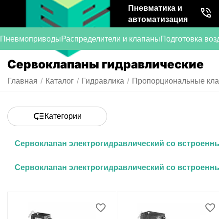
Пневматика и
автоматизация
Пневмоприводы
Распределители и клапаны
Подготовка воз
Сервоклапаны гидравлические
Главная
/
Каталог
/
Гидравлика
/
Пропорциональные кла
Категории
Сервоклапан электрогидравлический со встроенн
Сервоклапан электрогидравлический со встроенн