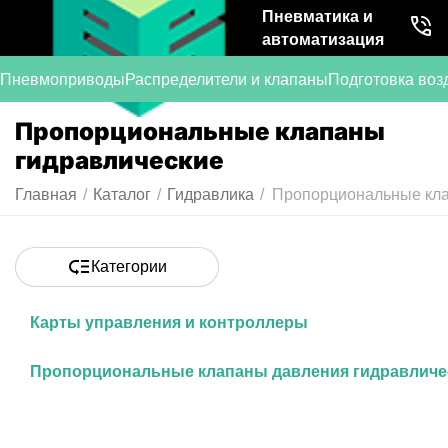
Пневматика и
автоматизация
Пневмоприводы
Распределители и клапаны
Подготовка воз
Пропорциональные клапаны
гидравлические
Главная
/
Каталог
/
Гидравлика
/
Пропорциональные кла
Категории
Карты управления и контроллеры
Пропорциональные клапаны давления гидравличе