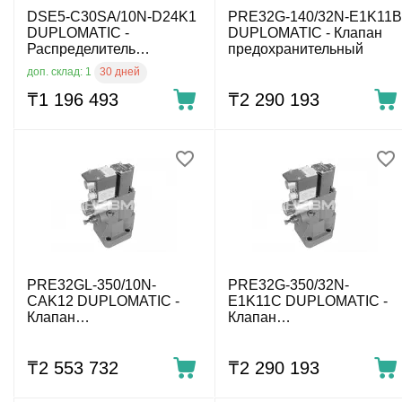
DSE5-C30SA/10N-D24K1
PRE32G-140/32N-E1K11B
DUPLOMATIC -
DUPLOMATIC - Клапан
Распределитель
предохранительный
гидравлический прямого
30 дней
доп. склад: 1
действия с электр. проп.
упр. CETOP 05
₸
1 196 493
₸
2 290 193
PRE32GL-350/10N-
PRE32G-350/32N-
CAK12 DUPLOMATIC -
E1K11C DUPLOMATIC -
Клапан
Клапан
предохранительный
предохранительный
₸
2 553 732
₸
2 290 193