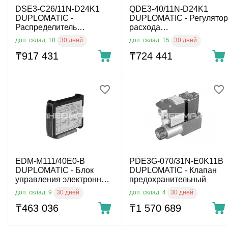
DSE3-C26/11N-D24K1
QDE3-40/11N-D24K1
DUPLOMATIC -
DUPLOMATIC - Регулятор
Распределитель
расхода
гидравлический прямого
пропорциональный
30 дней
30 дней
доп. склад: 18
доп. склад: 15
действия с электр.
CETOP
пропорц. упр. CETOP 03
₸
917 431
₸
724 441
EDM-M111/40E0-B
PDE3G-070/31N-E0K11B
DUPLOMATIC - Блок
DUPLOMATIC - Клапан
управления электронный
предохранительный
для пропорционнальных
30 дней
30 дней
доп. склад: 9
доп. склад: 4
распределителей
₸
463 036
₸
1 570 689