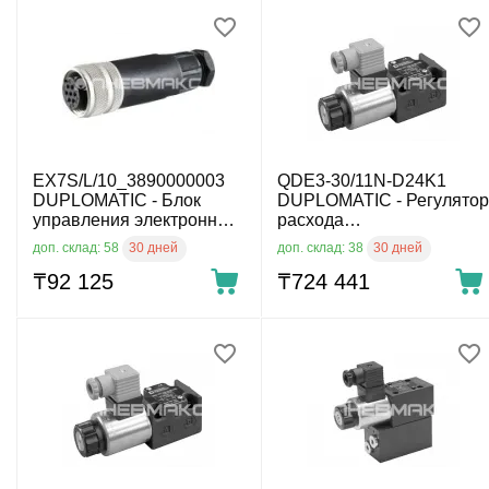
EX7S/L/10_3890000003
QDE3-30/11N-D24K1
DUPLOMATIC - Блок
DUPLOMATIC - Регулятор
управления электронный
расхода
для пропорционнальных
пропорциональный
30 дней
30 дней
доп. склад: 58
доп. склад: 38
распределителей
CETOP
₸
92 125
₸
724 441