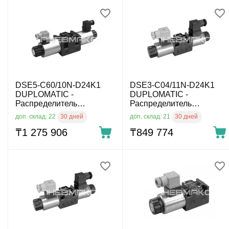
DSE5-C60/10N-D24K1
DSE3-C04/11N-D24K1
DUPLOMATIC -
DUPLOMATIC -
Распределитель
Распределитель
гидравлический прямого
гидравлический прямого
30 дней
30 дней
доп. склад: 22
доп. склад: 21
действия с электр.
действия с электр.
пропорц. упр. CETOP 05
₸
1 275 906
пропорц. упр. CETOP 03
₸
849 774