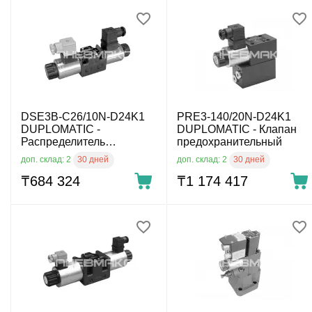
DSE3B-C26/10N-D24K1
PRE3-140/20N-D24K1
DUPLOMATIC -
DUPLOMATIC - Клапан
Распределитель
предохранительный
гидравлический прямого
30 дней
30 дней
доп. склад: 2
доп. склад: 2
действия с электр. проп.
упр. CETOP 03
₸
684 324
₸
1 174 417