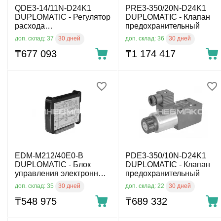
QDE3-14/11N-D24K1
PRE3-350/20N-D24K1
DUPLOMATIC - Регулятор
DUPLOMATIC - Клапан
расхода
предохранительный
пропорциональный
30 дней
30 дней
доп. склад: 37
доп. склад: 36
CETOP
₸
677 093
₸
1 174 417
EDM-M212/40E0-B
PDE3-350/10N-D24K1
DUPLOMATIC - Блок
DUPLOMATIC - Клапан
управления электронный
предохранительный
для пропорционнальных
30 дней
30 дней
доп. склад: 35
доп. склад: 22
распределителей
₸
548 975
₸
689 332