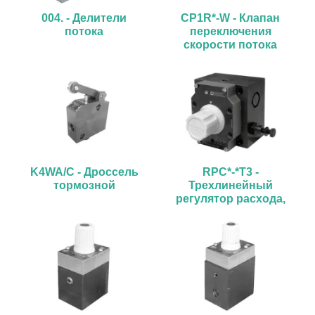
004. - Делители
CP1R*-W - Клапан
потока
переключения
скорости потока
(высокая/низкая),
управляемый
роликом
K4WA/C - Дроссель
RPC*-*T3 -
тормозной
Трехлинейный
регулятор расхода,
скомпенсированный
по давлению и
температуре