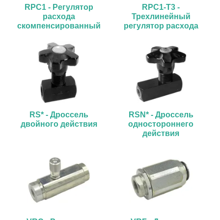
RPC1 - Регулятор
RPC1-T3 -
расхода
Трехлинейный
скомпенсированный
регулятор расхода
по давлению и
скомпенсированный
температуре
по давлению и
температуре
RS* - Дроссель
RSN* - Дроссель
двойного действия
одностороннего
действия