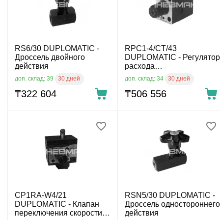
RS6/30 DUPLOMATIC -
RPC1-4/CT/43
Дроссель двойного
DUPLOMATIC - Регулятор
действия
расхода
скомпенсированный по
30 дней
30 дней
доп. склад: 39
доп. склад: 34
давлению и температуре
₸
322 604
₸
506 556
CP1RA-W4/21
RSN5/30 DUPLOMATIC -
DUPLOMATIC - Клапан
Дроссель одностороннего
переключения скорости
действия