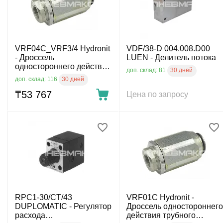
VRF04C_VRF3/4 Hydronit
VDF/38-D 004.008.D00
- Дроссель
LUEN - Делитель потока
одностороннего действия
30 дней
доп. склад: 81
трубного монтажа, G3/4",
30 дней
доп. склад: 116
70л/мин, 300бар
₸
53 767
Цена по запросу
RPC1-30/CT/43
VRF01C Hydronit -
DUPLOMATIC - Регулятор
Дроссель одностороннего
расхода
действия трубного