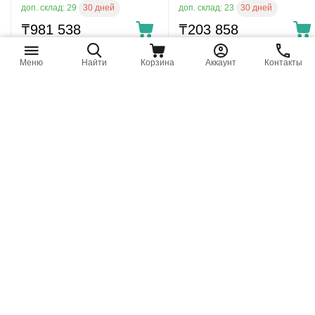
потока
30 дней
30 дней
доп. склад: 29
доп. склад: 23
₸
981 538
₸
203 858
Меню
Найти
Корзина
Аккаунт
Контакты
VDF/34-B 004.056.B00
RSN4/30 DUPLOMATIC -
LUEN - Делитель потока
Дроссель одностороннего
действия
30 дней
доп. склад: 22
30 дней
доп. склад: 10
₸
140 860
Цена по запросу