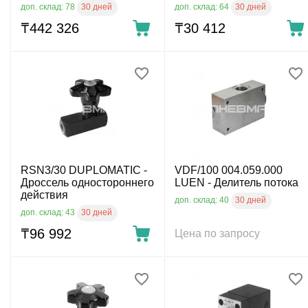
скомпенсированный по
монтажа, G1/4", 25л/мин,
30 дней
30 дней
доп. склад: 78
доп. склад: 64
давлению и температуре
350бар
₸
442 326
₸
30 412
RSN3/30 DUPLOMATIC -
VDF/100 004.059.000
Дроссель одностороннего
LUEN - Делитель потока
действия
30 дней
доп. склад: 40
30 дней
доп. склад: 43
₸
96 992
Цена по запросу