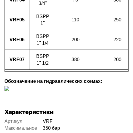
3/4''
BSPP
VRF05
110
250
1''
BSPP
VRF06
200
220
1'' 1/4
BSPP
VRF07
380
200
1'' 1/2
Обозначение на гидравлических схемах:
Характеристики
Артикул
VRF
Максимальное
350 бар