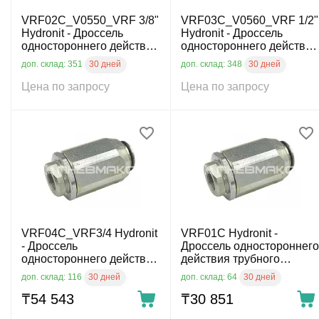
VRF02C_V0550_VRF 3/8"
VRF03C_V0560_VRF 1/2"
Hydronit - Дроссель
Hydronit - Дроссель
одностороннего действия
одностороннего действия
трубного монтажа, G3/8",
трубного монтажа, G1/2",
30 дней
30 дней
доп. склад: 351
доп. склад: 348
25л/мин, 350бар
45л/мин, 350бар
Цена по запросу
Цена по запросу
VRF04C_VRF3/4 Hydronit
VRF01C Hydronit -
- Дроссель
Дроссель одностороннего
одностороннего действия
действия трубного
трубного монтажа, G3/4",
монтажа, G1/4", 25л/мин,
30 дней
30 дней
доп. склад: 116
доп. склад: 64
70л/мин, 300бар
350бар
₸
54 543
₸
30 851