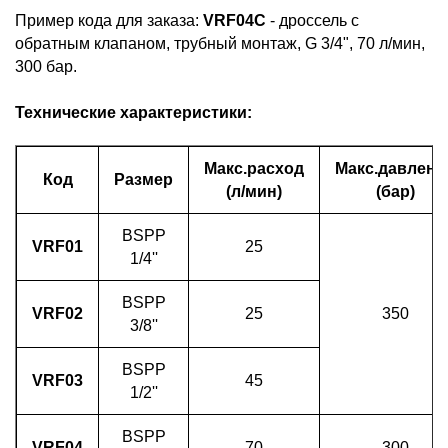
Пример кода для заказа:
VRF04C
- дроссель с
обратным клапаном, трубный монтаж, G 3/4", 70 л/мин,
300 бар.
Технические характеристики:
Макс.расход
Макс.давлени
Код
Размер
(л/мин)
(бар)
BSPP
VRF01
25
1/4''
BSPP
VRF02
25
350
3/8''
BSPP
VRF03
45
1/2''
BSPP
VRF04
70
300