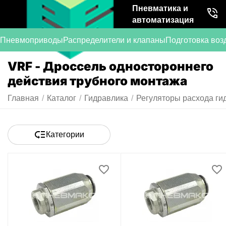
Пневматика и
автоматизация
Пневмоприводы
Распределители и клапаны
Подготовка воз
VRF - Дроссель одностороннего
действия трубного монтажа
Главная
/
Каталог
/
Гидравлика
/
Регуляторы расхода ги
Категории